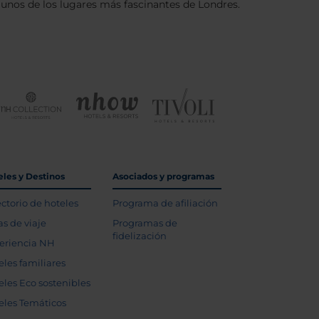
lgunos de los lugares más fascinantes de Londres.
eles y Destinos
Asociados y programas
ectorio de hoteles
Programa de afiliación
as de viaje
Programas de
fidelización
eriencia NH
eles familiares
eles Eco sostenibles
eles Temáticos