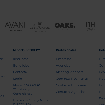
Minor DISCOVERY
Profesionales
Hot
 de
Inscríbete
Empresas
Dir
Beneficios
Agencias
Guí
Contacta
Meeting Planners
Exp
les
Login
Contacta: Reuniones
Hot
Minor DISCOVERY
Contacta: Empresas
Hot
Términos y
Contacta: Agencias
Hot
Condiciones
tes
Des
Horizons Club by Minor
DISCOVERY
Ofe