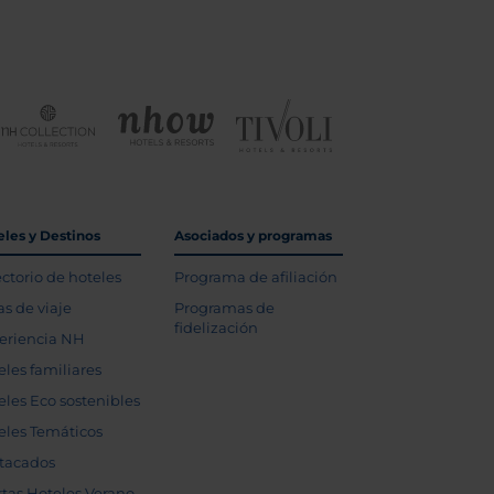
eles y Destinos
Asociados y programas
ectorio de hoteles
Programa de afiliación
as de viaje
Programas de
fidelización
eriencia NH
eles familiares
eles Eco sostenibles
eles Temáticos
tacados
rtas Hoteles Verano