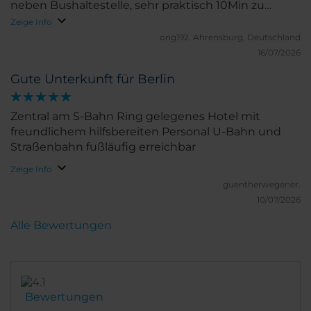
neben Bushaltestelle, sehr praktisch 10Min zu
Zentrum, wo die schönsten Sehenswürdigkeiten
Zeige Info
sind und 15-20Min bis zum Hbf. Ich habe das Buffet
ong192.
Ahrensburg, Deutschland
Frühstück nicht erlebt, aber sah auch sehr schön.
16/07/2026
Ich empfehle sehr 🫶🏼
Gute Unterkunft für Berlin
Zentral am S-Bahn Ring gelegenes Hotel mit
freundlichem hilfsbereiten Personal U-Bahn und
Straßenbahn fußläufig erreichbar
Zeige Info
guentherwegener.
10/07/2026
Alle Bewertungen
Bewertungen