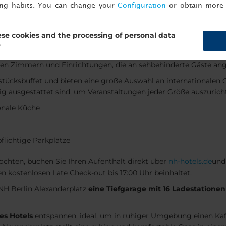
ing habits. You can change your
Configuration
or obtain more 
ienzimmer stehen zur Auswahl
se cookies and the processing of personal data
?
echten Zimmern und Einrichtungen, die an sehbehinderte Gäste ang
stücksbuffet und bieten eine große Auswahl an internationalen
ig ausgestattet sind, um Veranstaltungen jeder Größe auszurich
onale Küche
lichtige Parkplätze
hten, buchen Sie Ihren Aufenthalt direkt über
nh-hotels.de
und
n kostenlosen Late Check-out bis 17:00 Uhr beinhaltet.
 NH Berlin Alexanderplatz
eine Tiefgarage mit 16 Ladestationen
es Hotels
entspannen, ideal, um in ruhiger Umgebung einen Kaff