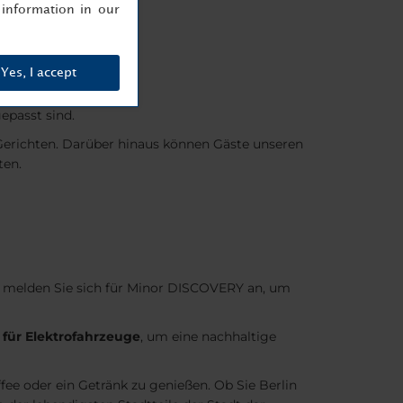
information in our
Yes, I accept
epasst sind.
 Gerichten. Darüber hinaus können Gäste unseren
ten.
 melden Sie sich für Minor DISCOVERY an, um
 für Elektrofahrzeuge
, um eine nachhaltige
ee oder ein Getränk zu genießen. Ob Sie Berlin