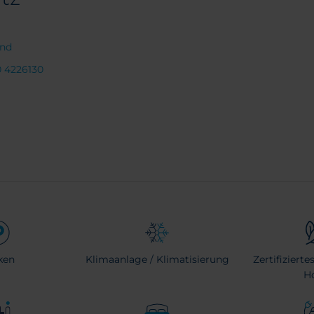
and
0 4226130
ken
Klimaanlage / Klimatisierung
Zertifiziert
H