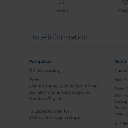
Feiern
Meet
Hotelinformation
Parkplätze
Richtl
Off-site parking
Hunde 
Preis:
Max. G
2,00 €/Stunde, 19,00 €/Tag. Ã¼ber
Preis:
die 1,90 m hohe Tiefgarage des
pro Ha
Hotels mÃ¶glich.
Verfüg
Reserv
16 Ladestationen für
(max. 
Elektrofahrzeuge verfügbar
Blinde