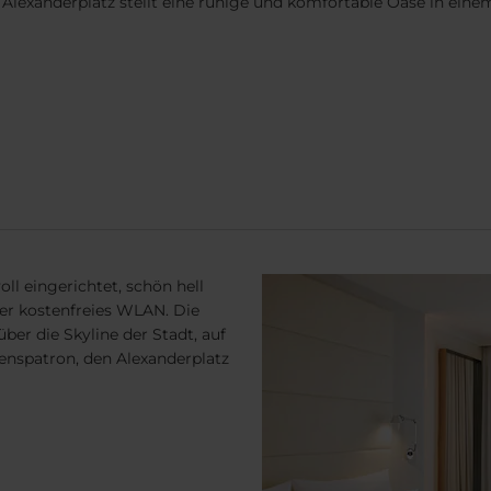
Alexanderplatz stellt eine ruhige und komfortable Oase in einem
l eingerichtet, schön hell
r kostenfreies WLAN. Die
ber die Skyline der Stadt, auf
enspatron, den Alexanderplatz