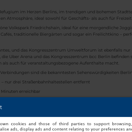
 Refugium im Herzen Berlins, im trendigen und bohemen Stadttei
en Atmosphäre, ideal sowohl für Geschäfts- als auch für Freizeit
höne Volkspark Friedrichshain, ideal für eine morgendliche Jog
fés, traditionelle Biergärten und sogar ein Freilichtkino – pe
antes, und das Kongresszentrum Umweltforum ist ebenfalls nur 
e Uber Arena und das Kongresszentrum bcc Berlin befinden sich
n als auch für veranstaltungsbezogene Aufenthalte macht.
erbindungen sind die bekanntesten Sehenswürdigkeiten Berlins 
m
– nur drei Straßenbahnhaltestellen entfernt
0 Minuten erreichbar
 Hackescher Markt
– alle schnell erreichbar
t
odern und auf Komfort ausgelegt sind und sich über fünf Etagen v
Fernsehturm.
s own cookies and those of third parties to support browsing
 Zimmer gehören:
lise ads, display ads and content relating to your preferences and