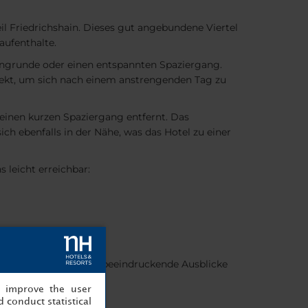
l Friedrichshain. Dieses gut angebundene Viertel
aufenthalte.
gingrunde oder einen entspannten Spaziergang.
rfekt, um sich nach einem anstrengenden Tag zu
einen kurzen Spaziergang entfernt. Das
 ebenfalls in der Nähe, was das Hotel zu einer
leicht erreichbar:
erteilen. Viele bieten beeindruckende Ausblicke
, improve the user
 conduct statistical