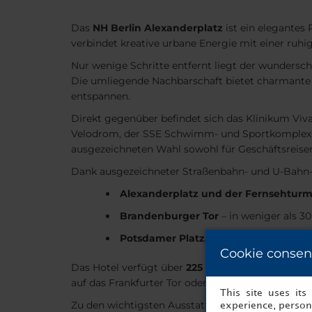
Das
NH Berlin Alexanderplatz
ist ein elegantes
verbindet kreative urbane Energie mit einer ruhig
Nur wenige Schritte entfernt liegt der wundersc
Die umliegende Nachbarschaft bietet charmante Ca
entspannen.
Direkt gegenüber befindet sich das Klinikum Viv
Velodrom, der SSE Schwimm- und Sportkomplex, di
ausgezeichneten Wahl sowohl für Geschäftsreise
Dank ausgezeichneter Straßenbahn- und U-Bahn-V
Alexanderplatz und der Fernsehtur
Brandenburger Tor
– in weniger als 3
Potsdamer Platz, Museumsinsel und
Cookie consen
Das Hotel verfügt über
225 Zimmer
, die hell, m
auf das Frankfurter Tor oder Berlins ikonischen 
This site uses it
Zu den wichtigsten Ausstattungsmerkmalen der
experience, persona