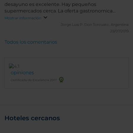
desayuno es excelente. Hay pequeños
supermercados cerca. La oferta gastronomica
alrededor no es muy buena
Mostrar información
Jorge Luis P.
Don Torcuato, Argentina
29/07/2019
Todos los comentarios
opiniones
Certificado de Excelencia 2017
Hoteles cercanos