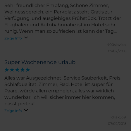
Sehr freundlicher Empfang, Schöne Zimmer,
Wellnessbereich, ein Parkplatz steht Gratis zur
Verfügung, und ausgiebiges Frühstück. Trotzt der
Flughafen und Autobahnnähe ist im Hotel sehr
ruhig. Wenn man so zufrieden ist kann der Tag
beginnen.
Zeige Info
400slavica.
07/02/2018
Super Wochenende urlaub
Alles war Ausgezeichnet, Service,Sauberkeit, Preis,
Schlafqualitat, Zimmer, Bad. Hotel ist super für
Paare, würde allen emphelen, alles war wirklich
wunderbar. Ich will sicher immer hier kommen,
passt perfekt!
Zeige Info
lidijak539.
07/02/2018