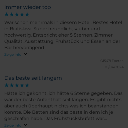
Immer wieder top
War schon mehrmals in diesem Hotel. Bestes Hotel
in Bratislava. Super freundlich, sauber und
hochwertig. Entspricht eher 5 Sternen. Zimmer
Qualität, Ausstattung, Frühstück und Essen an der
Bar hervorragend
Zeige Info
G1547LTpeter.
01/04/2024
Das beste seit langem
Hätte ich gekonnt, ich hätte 6 Sterne gegeben. Das
war der beste Aufenthalt seit langen. Es gibt nichts,
aber auch überhaupt nichts was ich beanstanden
könnte. Die Betten sind das beste in dem ich je
geschlafen habe. Das Frühstücksbüfett war
sensationell, die Freundlichkeit unübertrefflich. Also
Zeige Info