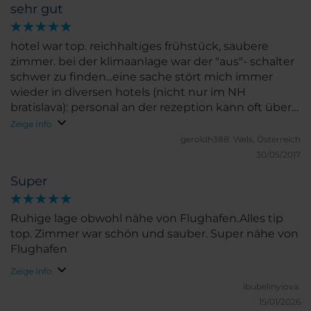
sehr gut
hotel war top. reichhaltiges frühstück, saubere
zimmer. bei der klimaanlage war der "aus"- schalter
schwer zu finden...eine sache stört mich immer
wieder in diversen hotels (nicht nur im NH
bratislava): personal an der rezeption kann oft über
"interesting points in town" wenig bis gar nicht
Zeige Info
informieren. als rezeptionistIn muss ich wissen was
geroldh388.
Wels, Österreich
am wochenende in meiner stadt abgeht (ich war
30/05/2017
beim depeche mode konzert). wenn du nach dem
Super
EINZIGEN stadion in der stadt fragst und du von
zwei hübschen augen angesehen wirst als hättest
du eben nach einer reise zum mond gefragt, dann
Ruhige lage obwohl nähe von Flughafen.Alles tip
stört mich das. aber wie gesagt, hotel war top. sehr
top. Zimmer war schön und sauber. Super nähe von
zu empfehlen!!
Flughafen
Zeige Info
ibubelinyiova.
15/01/2026