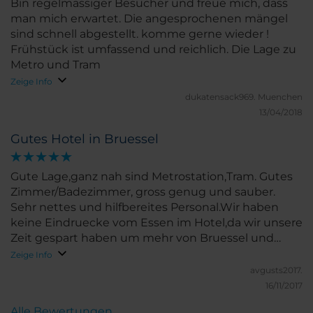
Bin regelmässiger Besucher und freue mich, dass
man mich erwartet. Die angesprochenen mängel
sind schnell abgestellt. komme gerne wieder !
Frühstück ist umfassend und reichlich. Die Lage zu
Metro und Tram
Zeige Info
dukatensack969.
Muenchen
13/04/2018
Gutes Hotel in Bruessel
Gute Lage,ganz nah sind Metrostation,Tram. Gutes
Zimmer/Badezimmer, gross genug und sauber.
Sehr nettes und hilfbereites Personal.Wir haben
keine Eindruecke vom Essen im Hotel,da wir unsere
Zeit gespart haben um mehr von Bruessel und
Brugge zu sehen (wir haben leider nur 3
Zeige Info
Uebernachtungen).
avgusts2017.
16/11/2017
Alle Bewertungen