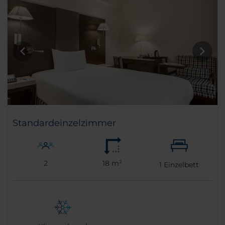
Standardeinzelzimmer
2
18 m²
1
Einzelbett