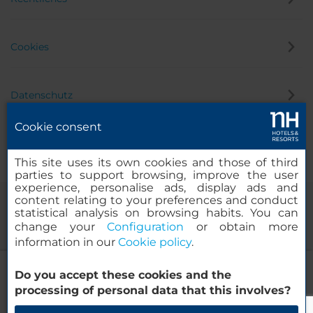
Cookies
Datenschutz
Cookie consent
Hinweisgeber
This site uses its own cookies and those of third
parties to support browsing, improve the user
experience, personalise ads, display ads and
content relating to your preferences and conduct
statistical analysis on browsing habits. You can
change your
Configuration
or obtain more
information in our
Cookie policy
.
NH Brussels Stéphanie
Do you accept these cookies and the
© 2000 – 2026 MINOR HOTELS EUROPE & AMERICAS Santa Engracia
processing of personal data that this involves?
120. 28003 Madrid, Spanien