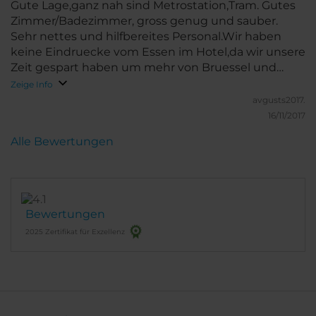
Gute Lage,ganz nah sind Metrostation,Tram. Gutes
Zimmer/Badezimmer, gross genug und sauber.
Sehr nettes und hilfbereites Personal.Wir haben
keine Eindruecke vom Essen im Hotel,da wir unsere
Zeit gespart haben um mehr von Bruessel und
Brugge zu sehen (wir haben leider nur 3
Zeige Info
Uebernachtungen).
avgusts2017.
16/11/2017
Alle Bewertungen
Bewertungen
2025 Zertifikat für Exzellenz