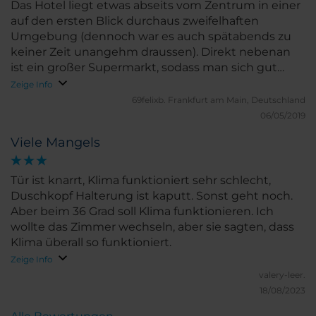
Das Hotel liegt etwas abseits vom Zentrum in einer
auf den ersten Blick durchaus zweifelhaften
Umgebung (dennoch war es auch spätabends zu
keiner Zeit unangehm draussen). Direkt nebenan
ist ein großer Supermarkt, sodass man sich gut
verpflegen kann. Die Zimmer sind modern
Zeige Info
eingerichtet, wobei ein wenig Behaglichkeit fehlt.
69felixb.
Frankfurt am Main, Deutschland
Bei den klischeehaft "spanisch" durchgeführten
06/05/2019
Bauaurbeiten darf man insbesondere im Bad nicht
Viele Mangels
so genau hinschauen - schiefe Fugen,
Silikonschmierer, ... da freut man sich danach wieder
über deutschen Standard. Das sehr gute Frühstück
Tür ist knarrt, Klima funktioniert sehr schlecht,
am nächsten Morgen tröstet über die Lage ein
Duschkopf Halterung ist kaputt. Sonst geht noch.
wenig hinweg - es gibt eine reichhaltige Auswahl.
Aber beim 36 Grad soll Klima funktionieren. Ich
Durchweg freundlich und hilfsbereit war das
wollte das Zimmer wechseln, aber sie sagten, dass
Personal - in meinem Zimmer gab es ein Problem
Klima überall so funktioniert.
mit der Klimaanlage und ich habe sofort ein neues
Zeige Info
bekommen, und auch mein vergessenes iPhone-
valery-leer.
Ladekabel war kein Problem. Als Tourist würde ich
18/08/2023
hier nicht absteigen wollen, aber für
Geschäftsreisende, die abends nicht lange einen