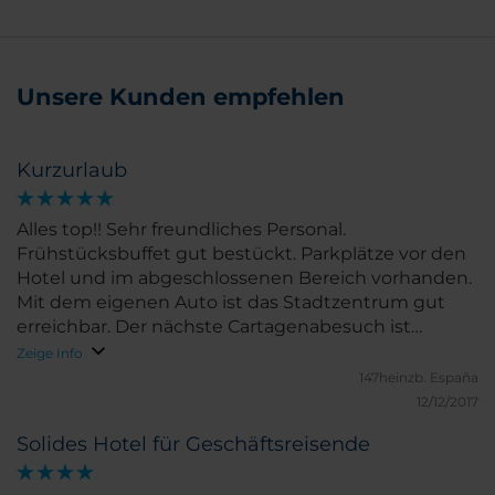
Unsere Kunden empfehlen
Kurzurlaub
Alles top!! Sehr freundliches Personal.
Frühstücksbuffet gut bestückt. Parkplätze vor den
Hotel und im abgeschlossenen Bereich vorhanden.
Mit dem eigenen Auto ist das Stadtzentrum gut
erreichbar. Der nächste Cartagenabesuch ist
geplant, im NH-Hotel.
Zeige Info
147heinzb.
España
12/12/2017
Solides Hotel für Geschäftsreisende