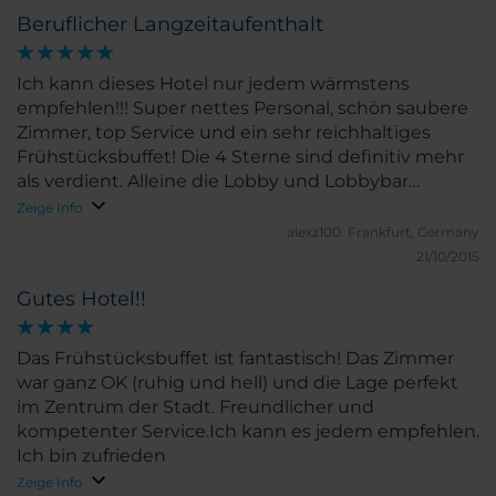
Beruflicher Langzeitaufenthalt
Ich kann dieses Hotel nur jedem wärmstens
empfehlen!!! Super nettes Personal, schön saubere
Zimmer, top Service und ein sehr reichhaltiges
Frühstücksbuffet! Die 4 Sterne sind definitiv mehr
als verdient. Alleine die Lobby und Lobbybar
machen einiges her und das Personal ist immer top
Zeige Info
gekleidet.
alexz100.
Frankfurt, Germany
21/10/2015
Gutes Hotel!!
Das Frühstücksbuffet ist fantastisch! Das Zimmer
war ganz OK (ruhig und hell) und die Lage perfekt
im Zentrum der Stadt. Freundlicher und
kompetenter Service.Ich kann es jedem empfehlen.
Ich bin zufrieden
Zeige Info