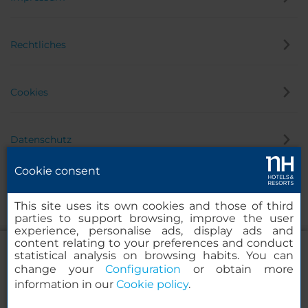
Rechtliches
Cookies
Datenschutz
Cookie consent
Hinweisgeber
This site uses its own cookies and those of third
parties to support browsing, improve the user
experience, personalise ads, display ads and
content relating to your preferences and conduct
statistical analysis on browsing habits. You can
change your
Configuration
or obtain more
information in our
Cookie policy
.
NH Collection Amsterdam Flower