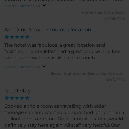
also spotless and very well maintained. I highly
Mostrar información
recommend this hotel.
meriem_qa.
Doha, Qatar
02/08/2026
Amazing Stay - Fabulous location
The hotel was fabulous, a great location and
facilities. The breakfast had a great choice. The free
sweets and water was also a nice touch
Mostrar información
Sexley.
Southend-on-Sea, United Kingdom
02/07/2026
Great stay.
Booked a triple room as travelling with older
teenage son and wanted a proper bed rather than a
pullout for his comfort. Great central location, would
definitely stay here again. All staff very helpful. Our