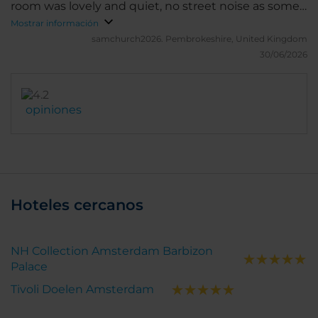
room was lovely and quiet, no street noise as some
reviewers had stated. Look forward to our next stay
Mostrar información
here.
samchurch2026.
Pembrokeshire, United Kingdom
30/06/2026
opiniones
Hoteles cercanos
NH Collection Amsterdam Barbizon
Palace
Tivoli Doelen Amsterdam