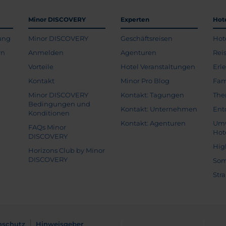
Minor DISCOVERY
Experten
Hot
ung
Minor DISCOVERY
Geschäftsreisen
Hot
rn
Anmelden
Agenturen
Rei
Vorteile
Hotel Veranstaltungen
Erl
Kontakt
Minor Pro Blog
Fam
Minor DISCOVERY
Kontakt: Tagungen
The
Bedingungen und
Kontakt: Unternehmen
Ent
Konditionen
Kontakt: Agenturen
Umw
FAQs Minor
Hot
DISCOVERY
Hig
Horizons Club by Minor
DISCOVERY
Som
Str
nschutz
Hinweisgeber