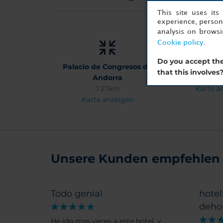
This site uses it
experience, persona
analysis on brows
Cookie policy
.
Do you accept the
Palacio de Congresos de
Parque 
that this involves
Andorra
7.1
7.27km
Karte a
Karte anzeigen
Unsere Kunden empfehlen
Todo genial
hotel
deho
He ido mas veces a este hotel, y