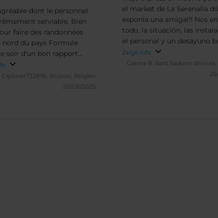
el market de La Serenalla d
agréable dont le personnel
exponía una amiga!!! Nos e
rêmement serviable. Bien
todo, la situación, las instal
pour faire des randonnées
el personal y un desayuno b
e nord du pays Formule
exquisito!! Repetiremos sin
Zeige Info
e soir d'un bon rapport
ninguna duda
Carme B.
Sant Sadurni d'Anoia,
-prix.
nfo
25
Explorer722896.
Brüssel, Belgien
20/08/2025