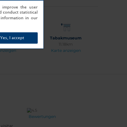
, improve the user
 conduct statistical
information in our
 de Meritxel
Tabakmuseum
Yes, I accept
24km
11.18km
anzeigen
Karte anzeigen
Bewertungen
visitar