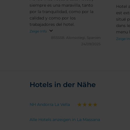
siempre es una maravilla, tanto
Hotel 
por la tranquilidad, como por la
est ext
calidad y como por los
situé 
trabajadores del hotel.
dans l
Zeige Info
menu l
BSSSSB.
Alonsotegi, Spanien
qualité
Zeige I
24/09/2025
Hotels in der Nähe
NH Andorra La Vella
Alle Hotels anzeigen in La Massana