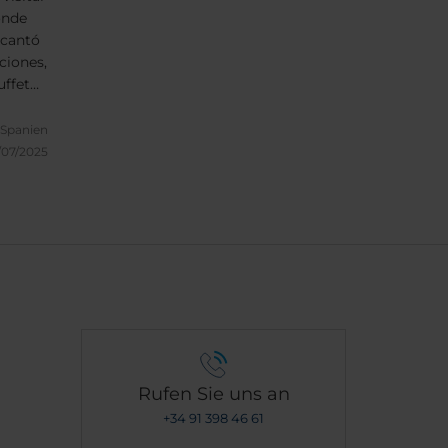
ónde
ncantó
aciones,
uffet
 Spanien
/07/2025
Rufen Sie uns an
+34 91 398 46 61