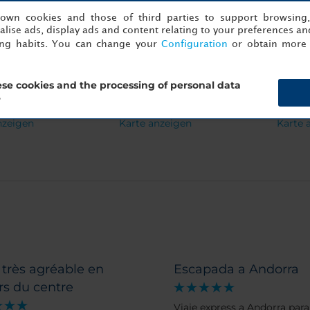
s own cookies and those of third parties to support browsing
lise ads, display ads and content relating to your preferences and
ing habits. You can change your
Configuration
or obtain more 
se cookies and the processing of personal data
Central
Tristaina Lakes
Santuario
?
8km
8.54km
8.
nzeigen
Karte anzeigen
Karte 
 très agréable en
Escapada a Andorra
rs du centre
Viaje express a Andorra para 