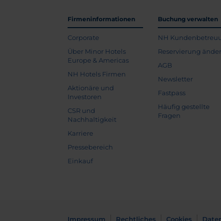
Firmeninformationen
Buchung verwalten
Corporate
NH Kundenbetreu
Über Minor Hotels
Reservierung ände
Europe & Americas
AGB
NH Hotels Firmen
Newsletter
Aktionäre und
Fastpass
Investoren
Häufig gestellte
CSR und
Fragen
Nachhaltigkeit
Karriere
Pressebereich
Einkauf
Impressum
Rechtliches
Cookies
Date