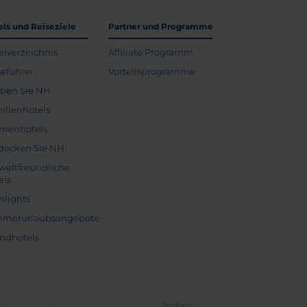
els und Reiseziele
Partner und Programme
elverzeichnis
Affiliate Programm
seführer
Vorteilsprogramme
eben Sie NH
ilienhotels
menhotels
decken Sie NH
eltfreundliche
els
hlights
merurlaubsangebote
andhotels
Jetzt mit