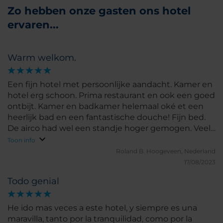
Zo hebben onze gasten ons hotel
ervaren...
Warm welkom.
Een fijn hotel met persoonlijke aandacht. Kamer en
hotel erg schoon. Prima restaurant en ook een goed
ontbijt. Kamer en badkamer helemaal oké et een
heerlijk bad en een fantastische douche! Fijn bed.
De airco had wel een standje hoger gemogen. Veel
kastruimte.
Toon info
Roland B.
Hoogeveen, Nederland
17/08/2023
Todo genial
He ido mas veces a este hotel, y siempre es una
maravilla, tanto por la tranquilidad, como por la