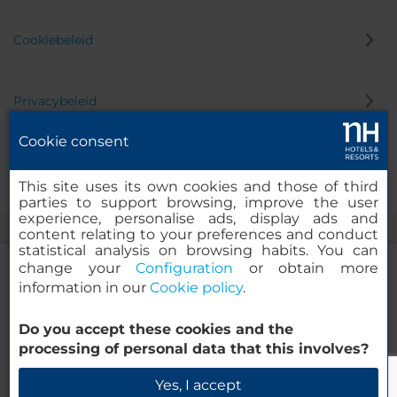
Cookiebeleid
Privacybeleid
Cookie consent
Klokkenluider
This site uses its own cookies and those of third
parties to support browsing, improve the user
experience, personalise ads, display ads and
content relating to your preferences and conduct
statistical analysis on browsing habits. You can
change your
Configuration
or obtain more
information in our
Cookie policy
.
NH Collection Andorra Palomé
Do you accept these cookies and the
© 2000-2026 MINOR HOTELS EUROPE & AMERICAS Santa Engracia
processing of personal data that this involves?
120. 28003 Madrid, Spanje
Beschikbaarheid controleren
Yes, I accept