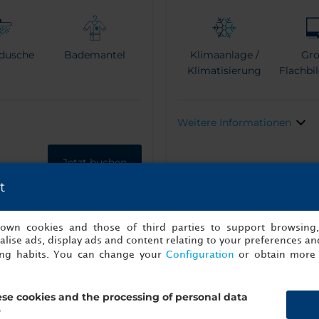
dusche
Bademantel
Klimaanlage /
Gro
Klimatisierung
Flachbi
Weitere Informationen
Jetzt buchen
t
s own cookies and those of third parties to support browsing
lise ads, display ads and content relating to your preferences and
ing habits. You can change your
Configuration
or obtain more 
se cookies and the processing of personal data
?