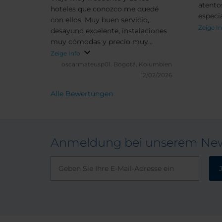
atento
hoteles que conozco me quedé
especia
con ellos. Muy buen servicio,
acogedo
Zeige I
desayuno excelente, instalaciones
muy cómodas y precio muy
competitivo
Zeige Info
oscarmateusp01.
Bogotá, Kolumbien
12/02/2026
Alle Bewertungen
Anmeldung bei unserem New