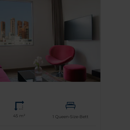
45 m²
1
Queen-Size-Bett