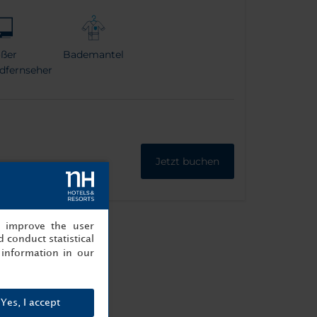
ßer
Bademantel
ldfernseher
Jetzt buchen
, improve the user
 conduct statistical
information in our
Yes, I accept