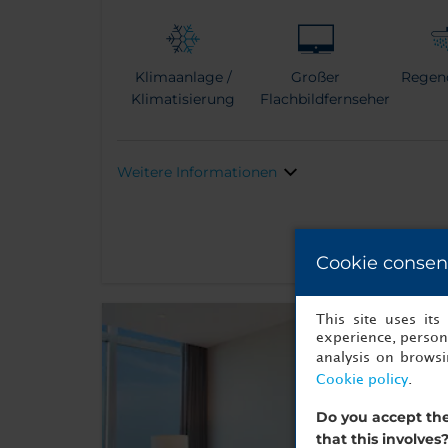
Klimaanlage /
Großer
Regen
Klimatisierung
Flachbildfernseher
Weitere Informationen
Cookie consen
This site uses it
experience, persona
analysis on brows
Cookie policy
.
Do you accept the
that this involves