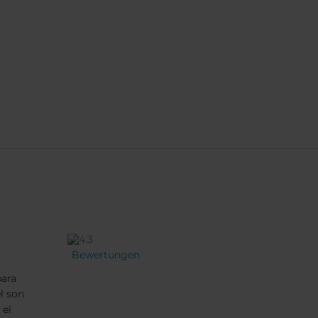
Bewertungen
para
l son
 el