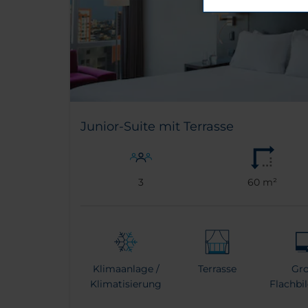
Junior-Suite mit Terrasse
3
60 m²
Klimaanlage /
Terrasse
Gr
Klimatisierung
Flachbi