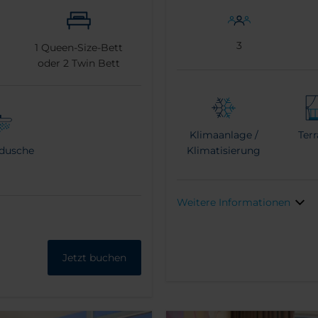
3
1
Queen-Size-Bett
oder
2
Twin Bett
Klimaanlage /
Terr
dusche
Klimatisierung
Weitere Informationen
Jetzt buchen