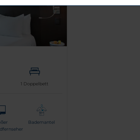
1
Doppelbett
oßer
Bademantel
ldfernseher