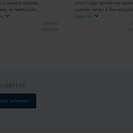
s a nuestra llegada,
único lugar donde me qued
les, la habitación
cuando vengo a Barranquill
ra, volveria claro que si!
nfo
Zeige Info
Dazellys.
16/12/2025
02
sletter
Jetzt anmelden