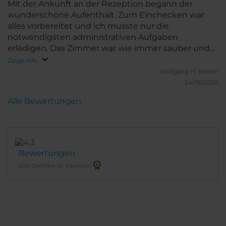
Mit der Ankunft an der Rezeption begann der
wunderschöne Aufenthalt. Zum Einchecken war
alles vorbereitet und ich musste nur die
notwendigsten administrativen Aufgaben
erledigen. Das Zimmer war wie immer sauber und
mit allen Erfordernissen ausgestattet. Vielfältiges
Zeige Info
Frühstück, dass auch Nachhaltigkeitsprinzipien
Wolfgang H.
beelen
berücksichtigte, sowie geschmacklich
24/06/2026
hervorragend angerichtet war, gaben den Rückhalt
Alle Bewertungen
füreinen hervorragenden Start in den Tag.
Bewertungen
2025 Zertifikat für Exzellenz