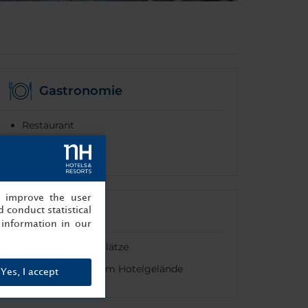
Gastronomie
Restaurant
Zimmerservice
, improve the user
Parken
 conduct statistical
information in our
Kostenlose Parkplätze
Parkplätze auf dem Hotelgelände
Yes, I accept