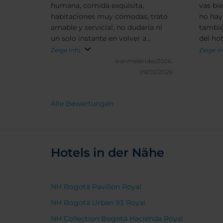
humana, comida exquisita,
vas bi
habitaciones muy cómodas, trato
no hay
amable y servicial, no dudaría ni
tambié
un solo instante en volver a
del ho
hospedarme en este grandioso
pareció
Zeige Info
Zeige I
hotel
ivanmelendez2026.
09/02/2026
Alle Bewertungen
Hotels in der Nähe
NH Bogotá Pavillon Royal
NH Bogotá Urban 93 Royal
NH Collection Bogotá Hacienda Royal