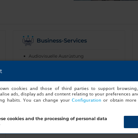
Business-Services
Audiovisuelle Ausrüstung
Kaffeepausen
t
Konferenzeinrichtungen
s own cookies and those of third parties to support browsing
lise ads, display ads and content relating to your preferences and
ing habits. You can change your
Configuration
or obtain more 
Zugangsmöglichkeiten
se cookies and the processing of personal data
Barrierefreie Einrichtungen
?