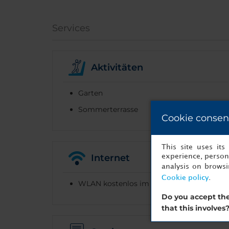
Services
Aktivitäten
Garten
Sommerterrasse
Cookie consen
This site uses it
Internet
experience, persona
analysis on brows
Cookie policy
.
WLAN kostenlos im gesamten Hotel
Do you accept the
that this involves