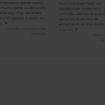
en temprano que es cuando
Es un muy buen hotel con
 mucha gente. La ubicación
instalaciones modernas y
n es algo muy rescatable
cómodas, además de su bu
tel y en general el sector me
ubicación. El servicio de
 tranquilo.
nfo
alimentación es muy bueno y
Isma_86.
Antofagasta, Chile
calidad humana y empatía d
Zeige Info
09/10/2025
colaboradores hacen que tu
Juan G.
estancia sea muy agradable.
15