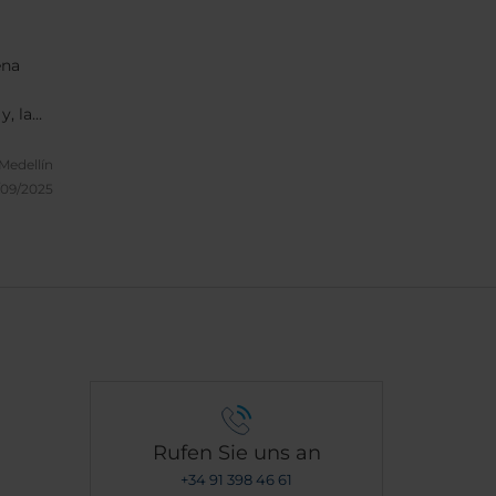
ena
, la
e sus
Medellín
/09/2025
Rufen Sie uns an
+34 91 398 46 61