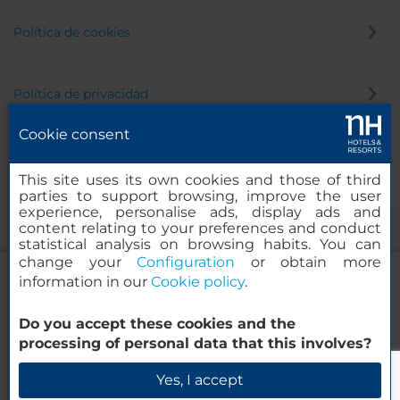
Política de cookies
Política de privacidad
Cookie consent
Canal de denuncias
This site uses its own cookies and those of third
parties to support browsing, improve the user
experience, personalise ads, display ads and
content relating to your preferences and conduct
statistical analysis on browsing habits. You can
change your
Configuration
or obtain more
information in our
Cookie policy
.
Do you accept these cookies and the
NH Collection Bogotá Terra 100 Royal
© 2000-2026 MINOR HOTELS EUROPE & AMERICAS Santa Engracia,
processing of personal data that this involves?
120. 28003 Madrid, España
Verificar disponibilidad
Yes, I accept