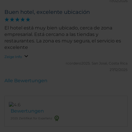
17/02/2026
un hotel que combina excelente servicio, limpieza
impecable y una ubicación estratégica,
Buen hotel, excelente ubicación
convirtiéndose en una opción altamente
recomendable tanto para viajes de negocios como
El hotel está muy bien ubicado, cerca de zona
para visitas a Bogotá.
empresarial. Está cercano a las tiendas y
restaurantes. La zona es muy segura, el servicio es
excelente
Zeige Info
rcordero2025.
San José, Costa Rica
27/12/2025
Alle Bewertungen
Bewertungen
2025 Zertifikat für Exzellenz