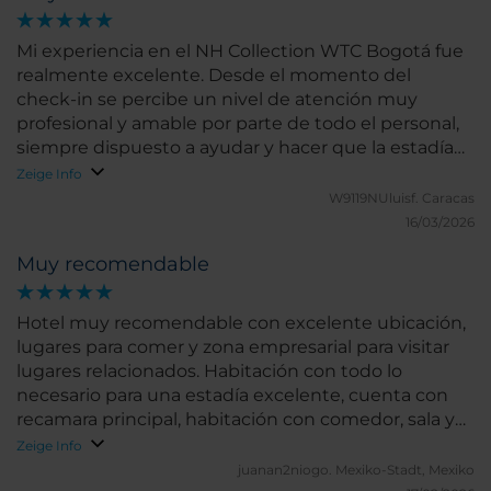
Mi experiencia en el NH Collection WTC Bogotá fue
realmente excelente. Desde el momento del
check-in se percibe un nivel de atención muy
profesional y amable por parte de todo el personal,
siempre dispuesto a ayudar y hacer que la estadía
sea cómoda y agradable. Las habitaciones destacan
Zeige Info
por su impecable limpieza, comodidad y cuidado en
W9119NUluisf.
Caracas
los detalles, lo que permite descansar plenamente
16/03/2026
después de una jornada de trabajo o de turismo.
Muy recomendable
Todo se mantiene en perfectas condiciones,
reflejando un estándar de calidad muy alto en el
servicio de housekeeping. Otro punto fuerte del
Hotel muy recomendable con excelente ubicación,
hotel es su ubicación privilegiada, dentro del
lugares para comer y zona empresarial para visitar
complejo del World Trade Center y muy cerca de
lugares relacionados. Habitación con todo lo
zonas clave de negocios y entretenimiento como el
necesario para una estadía excelente, cuenta con
Parque de la 93, lo que facilita moverse por la ciudad
recamara principal, habitación con comedor, sala y
y aprovechar al máximo la estancia, como
escritorio para poder trabajar tranquilamente, cama
Zeige Info
recomendación solo les comentaria revisar los
muy cómoda y 2 baños completos.
juanan2niogo.
Mexiko-Stadt, Mexiko
equipos de AA de las habitaciones. En resumen, es