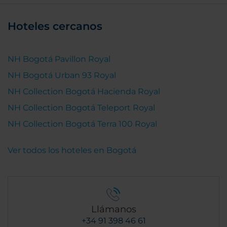
un hotel que combina excelente servicio, limpieza
impecable y una ubicación estratégica,
Hoteles cercanos
convirtiéndose en una opción altamente
recomendable tanto para viajes de negocios como
para visitas a Bogotá.
NH Bogotá Pavillon Royal
NH Bogotá Urban 93 Royal
NH Collection Bogotá Hacienda Royal
NH Collection Bogotá Teleport Royal
NH Collection Bogotá Terra 100 Royal
Ver todos los hoteles en Bogotá
Llámanos
+34 91 398 46 61