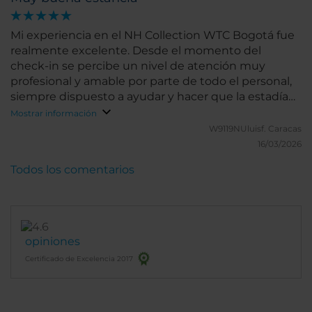
Mi experiencia en el NH Collection WTC Bogotá fue
realmente excelente. Desde el momento del
check-in se percibe un nivel de atención muy
profesional y amable por parte de todo el personal,
siempre dispuesto a ayudar y hacer que la estadía
sea cómoda y agradable. Las habitaciones destacan
Mostrar información
por su impecable limpieza, comodidad y cuidado en
W9119NUluisf.
Caracas
los detalles, lo que permite descansar plenamente
16/03/2026
después de una jornada de trabajo o de turismo.
Todos los comentarios
Todo se mantiene en perfectas condiciones,
reflejando un estándar de calidad muy alto en el
servicio de housekeeping. Otro punto fuerte del
hotel es su ubicación privilegiada, dentro del
complejo del World Trade Center y muy cerca de
opiniones
zonas clave de negocios y entretenimiento como el
Certificado de Excelencia 2017
Parque de la 93, lo que facilita moverse por la ciudad
y aprovechar al máximo la estancia, como
recomendación solo les comentaria revisar los
equipos de AA de las habitaciones. En resumen, es