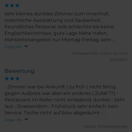
sehr kleines dunkles Zimmer zum Innenhof,
ordentliche Ausstattung und Sauberkeit,
freundliches Personal, teils schlechte bis keine
Englischkenntnisse, gute Lage Nähe Hafen,
Mahlzeitenangebot nur Montag-Freitag, sehr
überschaubar, Frühstück typisch argentinisch-
Zeige Info
Überangebot an Kuchen und Süsses, alles in allem
hanspeters218.
Luzern, Schweiz
ok
10/05/2017
Bewertung
- Zimmer war bei Ankunft ( zu früh ) nicht fertig ,
gegen Aufpreis war aber ein anderes ( Zufall ??) -
Restaurant im Keller nicht einladend, dunkel - Sehr
laut , Strassenlärm - Frühstück sehr einfach, kein
Service, Tische nicht auf bzw. abgeräumt -
Rezeption nicht sehr kompetent
Zeige Info
hein0z.
Schrobenhausen