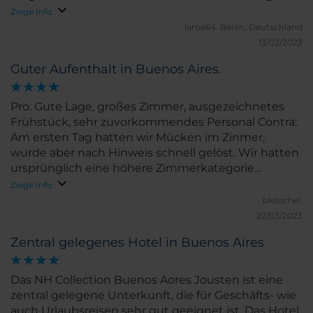
Die Mitarbeiter sind sehr freundlich und hilfsbereit!
Zeige Info
Ich komme sehr gerne wieder!
laroe64.
Berlin, Deutschland
13/02/2023
Guter Aufenthalt in Buenos Aires.
Pro: Gute Lage, großes Zimmer, ausgezeichnetes
Frühstück, sehr zuvorkommendes Personal Contra:
Am ersten Tag hatten wir Mücken im Zinmer,
wurde aber nach Hinweis schnell gelöst. Wir hatten
ursprünglich eine höhere Zimmerkategorie
gebucht, die aber nicht zur Verfügung stand (wir
Zeige Info
konnten dafür früher einchecken und hatten einen
bkoschel.
kostenlosen Airporr-Shuttle, ich hätte aber auch
22/03/2023
noch Punkte erwartet). Das liegt über einer
Zentral gelegenes Hotel in Buenos Aires
Metrostation, in den unteren Zimmern spürt man
das (wir hatten aber kein Problem damit).
Das NH Collection Buenos Aores Jousten ist eine
zentral gelegene Unterkunft, die für Geschäfts- wie
auch Urlaubsreisen sehr gut geeignet ist. Das Hotel