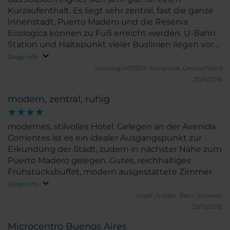
Kurzaufenthalt. Es liegt sehr zentral, fast die ganze
Innenstadt, Puerto Madero und die Reserva
Ecologica können zu Fuß erreicht werden. U-Bahn
Station und Haltepunkt vieler Buslinien liegen vor
dem Haus. Durch die Lage an der Avenida
Zeige Info
Corrientes ist es allerdings sehr laut.
martingJ4075EX.
Karlsruhe, Deutschland
Ausgezeichnetes Frühstücksbuffet. Insgesamt sehr
20/11/2016
empfehlenswert.
modern, zentral, ruhig
modernes, stilvolles Hotel. Gelegen an der Avenida
Corrientes ist es ein idealer Ausgangspunkt zur
Erkundung der Stadt, zudem in nächster Nähe zum
Puerto Madero gelegen. Gutes, reichhaltiges
Frühstücksbuffet, modern ausgestattete Zimmer.
Zeige Info
roger_hubler.
Bern, Schweiz
29/12/2015
Microcentro Buenos Aires