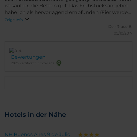
ist sauber, die Betten gut. Das Frühstücksangebot
habe ich als hervorragend empfunden (Eier werden
auf Wunsch frisch zubereitet!). Einziger Minuspunkt
Zeige Info
sind die Fenster, durch die der Verkehrslärm auch
Der-R-aus-B.
im geschlossenen Zustand dringt. Hier wäre eine
05/10/2017
Investition wünschenswert.
Bewertungen
2025 Zertifikat für Exzellenz
Hotels in der Nähe
NH Buenos Aires 9 de Julio