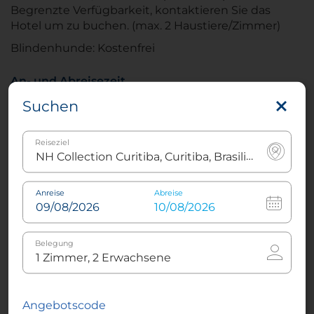
Begrenzte Verfügbarkeit, kontaktieren Sie das
Hotel um zu buchen. (max. 2 Haustiere/Zimmer)
Blindenhunde: Kostenfrei
An- und Abreisezeit
Anreise: 15:00
Suchen
Abreise: 12:00
Reiseziel
(Lazy Sundays: 15:00)
Raucher-Richtlinie
Anreise
Abreise
100 % Nichtraucherhotel
Im
NH Collection Curitiba
, ehemals NH Curitiba
Belegung
The Five Hotel, genießen den Komfort eines
brandneuen Hotels. Es befindet sich im Shopping-
und Business-Komplex The Five im lebendigen
Viertel Batel, wo sich einige der besten Bars und
Angebotscode
Restaurants der Stadt befinden.