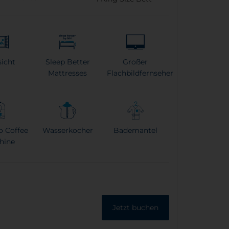
icht
Sleep Better
Großer
Mattresses
Flachbildfernseher
o Coffee
Wasserkocher
Bademantel
hine
Jetzt buchen