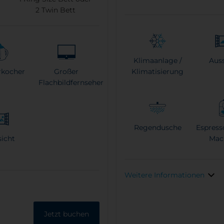
2
Twin Bett
Klimaanlage /
Auss
rkocher
Großer
Klimatisierung
Flachbildfernseher
Regendusche
Espress
sicht
Mac
Weitere Informationen
Jetzt buchen