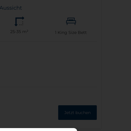
Aussicht
25-35 m²
1
King Size Bett
Jetzt buchen