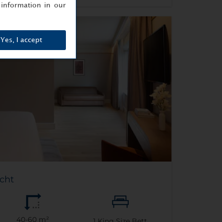
information in our
Yes, I accept
icht
40-60 m²
1
King Size Bett