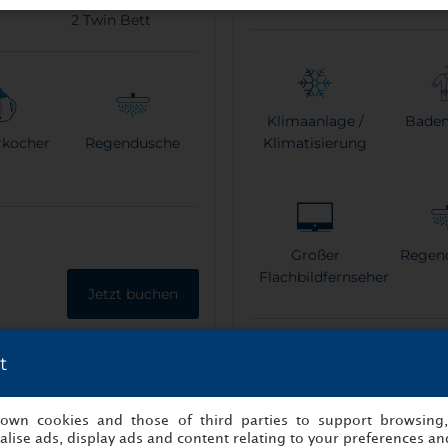
2
Twin Bett
Klimaanlage /
Badem
rkocher
Regendusche
Klimatisierung
Großer
Regen
Flachbildfernseher
Jetzt buchen
Weitere Informationen
t
s own cookies and those of third parties to support browsing
lise ads, display ads and content relating to your preferences and