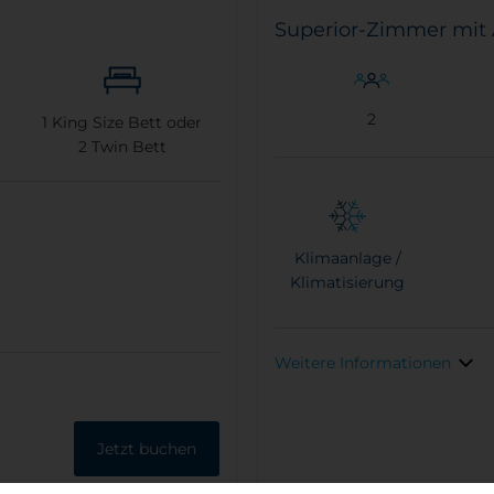
Superior-Zimmer mit 
2
1
King Size Bett oder
2
Twin Bett
Klimaanlage /
Klimatisierung
Weitere Informationen
Jetzt buchen