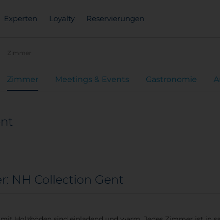
Experten
Loyalty
Reservierungen
Zimmer
Zimmer
Meetings & Events
Gastronomie
A
ent
: NH Collection Gent
mit Holzböden sind einladend und warm. Jedes Zimmer ist in s