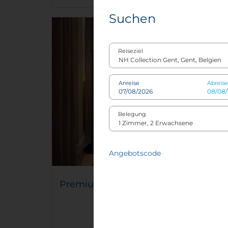
Suchen
Reiseziel
Anreise
Abreise
Belegung
Angebotscode
Premium Zimmer
2
28-45 m²