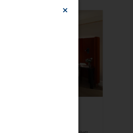
sicht
28-45 m²
1
King Size Bett