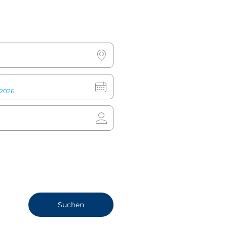
Premium-Zimmer Aus
Suchen
2
1
King Size Bett oder