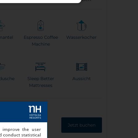
antel
Espresso Coffee
Wasserkocher
Machine
dusche
Sleep Better
Aussicht
Mattresses
Jetzt buchen
, improve the user
 conduct statistical