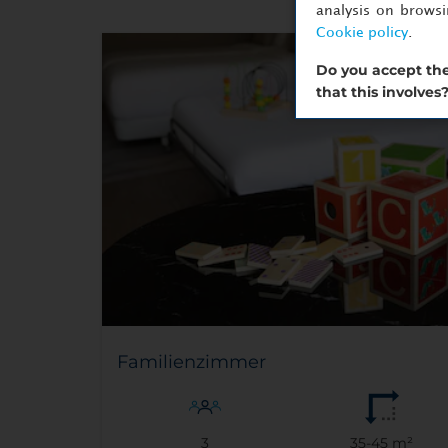
analysis on brows
Cookie policy
.
Do you accept the
that this involves
Familienzimmer
3
35-45 m²