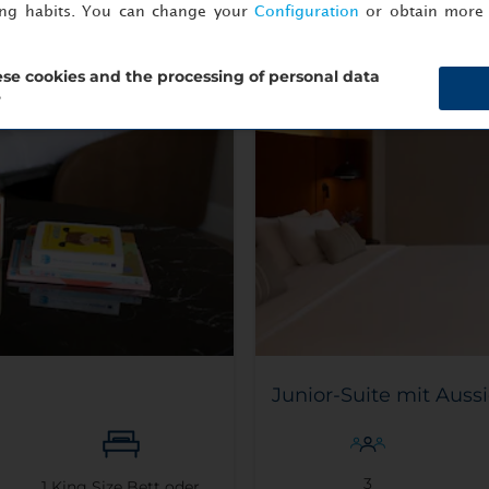
ing habits. You can change your
Configuration
or obtain more 
se cookies and the processing of personal data
?
Junior-Suite mit Auss
3
1
King Size Bett oder