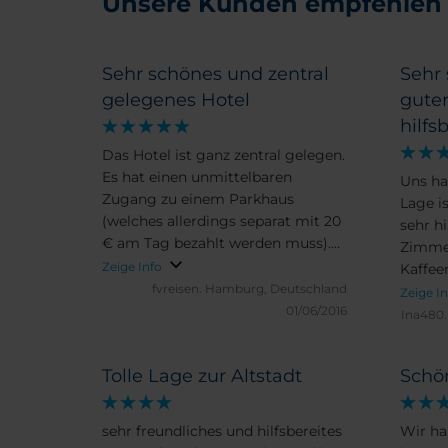
Unsere Kunden empfehlen
Sehr schönes und zentral
Sehr 
gelegenes Hotel
guter
hilfs
Das Hotel ist ganz zentral gelegen.
Es hat einen unmittelbaren
Uns hat
Zugang zu einem Parkhaus
Lage i
(welches allerdings separat mit 20
sehr hi
€ am Tag bezahlt werden muss).
Zimme
Das Personal war zuvorkommend
Zeige Info
Kaffee
und hilfsbereit, das
fvreisen.
Hamburg, Deutschland
Können
Zeige I
Frühstücksbuffet sehr vielfältig,
01/06/2016
weiter
Ina480
das Zimmer sehr leise, da zum
Innenhof gelegen.
Tolle Lage zur Altstadt
Schö
sehr freundliches und hilfsbereites
Wir ha