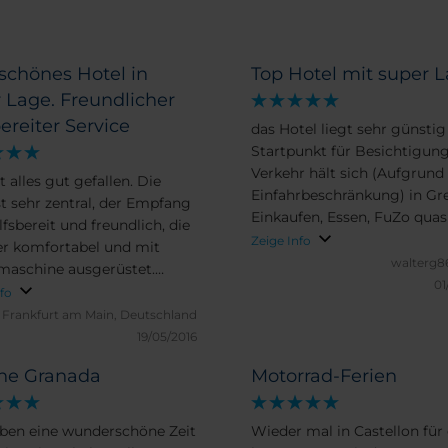
schönes Hotel in
Top Hotel mit super 
 Lage. Freundlicher
bereiter Service
das Hotel liegt sehr günstig
Startpunkt für Besichtigung
Verkehr hält sich (Aufgrund
 alles gut gefallen. Die
Einfahrbeschränkung) in Gr
st sehr zentral, der Empfang
Einkaufen, Essen, FuZo quas
lfsbereit und freundlich, die
der Tür, Personal sehr freun
Zeige Info
r komfortabel und mit
und bemüht, sehr schönes, 
walterg8
maschine ausgerüstet.
Frühstück
01
 wir auf jeden Fall
nfo
empfehlen.
.
Frankfurt am Main, Deutschland
19/05/2016
ne Granada
Motorrad-Ferien
ben eine wunderschöne Zeit
Wieder mal in Castellon für