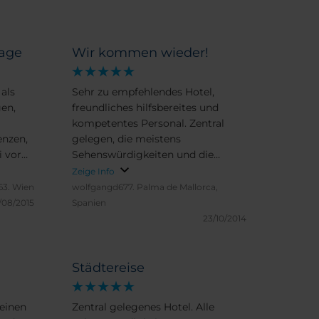
Lage
Wir kommen wieder!
 als
Sehr zu empfehlendes Hotel,
en,
freundliches hilfsbereites und
kompetentes Personal. Zentral
enzen,
gelegen, die meistens
i vor
Sehenswürdigkeiten und die
dlich
wichtigsten Busse sind bequem zu
Zeige Info
gutes
Fuß erreichbar. Super
63.
Wien
wolfgangd677.
Palma de Mallorca,
Frühstücksbuffet. Sehr zu
/08/2015
Spanien
empfehlen, wir kommen wieder!
23/10/2014
Städtereise
 einen
Zentral gelegenes Hotel. Alle