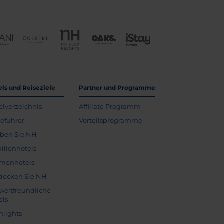
els und Reiseziele
Partner und Programme
elverzeichnis
Affiliate Programm
seführer
Vorteilsprogramme
eben Sie NH
ilienhotels
menhotels
decken Sie NH
eltfreundliche
els
hlights