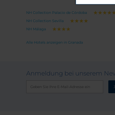
NH Collection Palacio de Córdoba
NH Collection Sevilla
NH Málaga
Alle Hotels anzeigen in Granada
Anmeldung bei unserem New