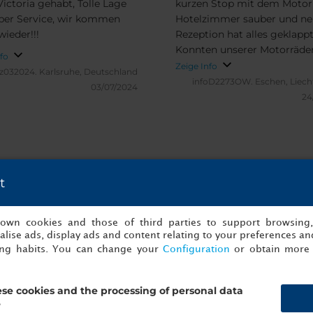
toria gehabt, Tolle Lage
kurzen Stop mit dem Motor
per Service, wir kommen
Hotelzimmer sauber und ne
wieder!!!
Rezeption hat alles geklappt
Konnten unserer Motorräder
nfo
dem Haus parkieren. Viele
Zeige Info
nz032024.
Karlsruhe, Deutschland
Möglichkeiten um zu Essen
infoD2273OW.
Eschen, Liech
03/07/2024
Trinken in den Tapas Baren.
24
t
d Meinungen von NH Collection Grana
s own cookies and those of third parties to support browsing
lise ads, display ads and content relating to your preferences and
ing habits. You can change your
Configuration
or obtain more 
se cookies and the processing of personal data
?