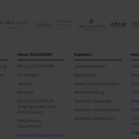
Minor DISCOVERY
Experten
Hot
ung
Minor DISCOVERY
Geschäftsreisen
Hot
rn
Anmelden
Agenturen
Rei
Vorteile
Hotel Veranstaltungen
Erl
Kontakt
Minor Pro Blog
Fam
Minor DISCOVERY
Kontakt: Tagungen
The
Bedingungen und
Kontakt: Unternehmen
Ent
Konditionen
Kontakt: Agenturen
Umw
FAQs Minor
Hot
DISCOVERY
Hig
Horizons Club by Minor