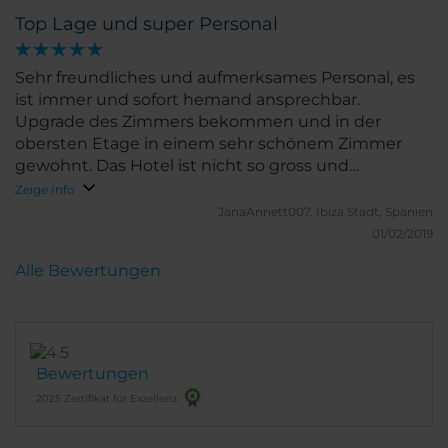
Top Lage und super Personal
Sehr freundliches und aufmerksames Personal, es
ist immer und sofort hemand ansprechbar.
Upgrade des Zimmers bekommen und in der
obersten Etage in einem sehr schönem Zimmer
gewohnt. Das Hotel ist nicht so gross und
gemütlich und toll gelegen mitten im Zentrum,
Zeige Info
nahe zur Puerta del Sol und
JanaAnnett007.
Ibiza Stadt, Spanien
Shoppingmöglichkeiten.
01/02/2019
Alle Bewertungen
Bewertungen
2025 Zertifikat für Exzellenz