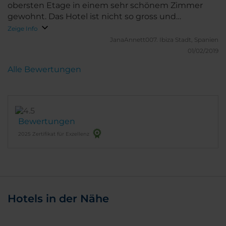
obersten Etage in einem sehr schönem Zimmer
gewohnt. Das Hotel ist nicht so gross und
gemütlich und toll gelegen mitten im Zentrum,
Zeige Info
nahe zur Puerta del Sol und
JanaAnnett007.
Ibiza Stadt, Spanien
Shoppingmöglichkeiten.
01/02/2019
Alle Bewertungen
Bewertungen
2025 Zertifikat für Exzellenz
Hotels in der Nähe