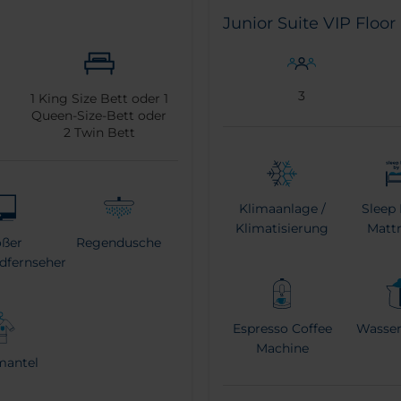
Junior Suite VIP Floor
3
1
King Size Bett oder
1
Queen-Size-Bett oder
2
Twin Bett
Klimaanlage /
Sleep 
Klimatisierung
Mattr
oßer
Regendusche
ldfernseher
Espresso Coffee
Wasser
Machine
mantel