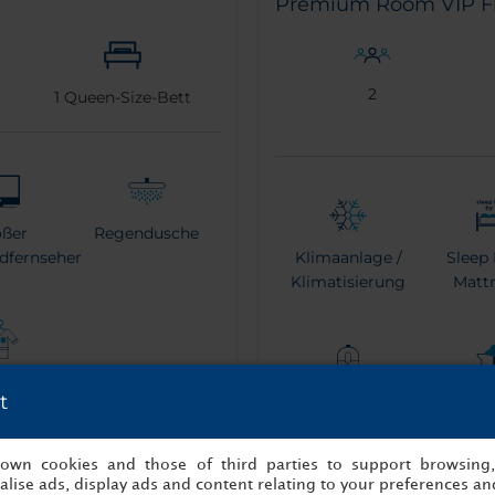
Premium Room VIP F
2
1
Queen-Size-Bett
oßer
Regendusche
ldfernseher
Klimaanlage /
Sleep 
Klimatisierung
Mattr
mantel
t
Espresso Coffee
Wasser
Machine
s own cookies and those of third parties to support browsing
lise ads, display ads and content relating to your preferences and