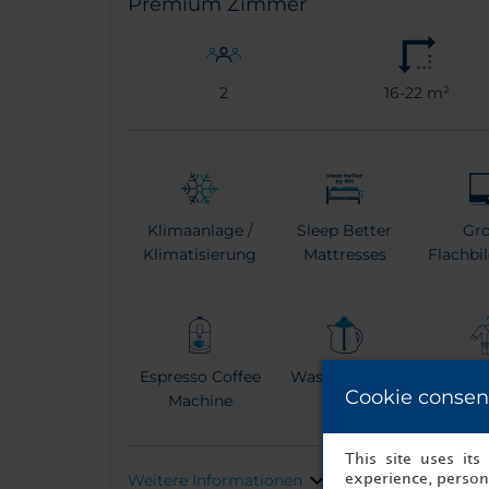
Premium Zimmer
2
16-22 m²
Klimaanlage /
Sleep Better
Gr
Klimatisierung
Mattresses
Flachbi
Espresso Coffee
Wasserkocher
Bade
Cookie consen
Machine
This site uses it
Weitere Informationen
experience, persona