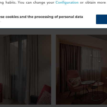
ing habits. You can change your
Configuration
or obtain more 
Weitere Informationen
Jetzt buchen
se cookies and the processing of personal data
?