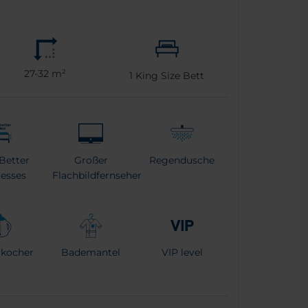
27-32 m²
1
King Size Bett
Better
Großer
Regendusche
esses
Flachbildfernseher
kocher
Bademantel
VIP level