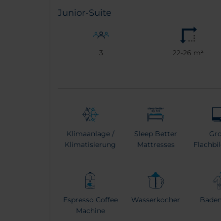
Junior-Suite
3
22-26 m²
Klimaanlage /
Sleep Better
Gr
Klimatisierung
Mattresses
Flachbi
Espresso Coffee
Wasserkocher
Bade
Machine