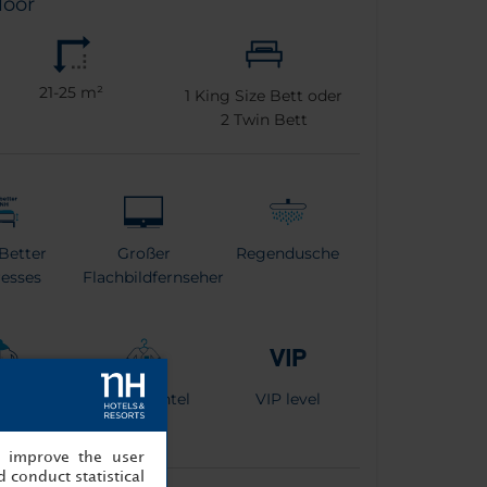
loor
21-25 m²
1
King Size Bett oder
2
Twin Bett
Better
Großer
Regendusche
esses
Flachbildfernseher
kocher
Bademantel
VIP level
, improve the user
 conduct statistical