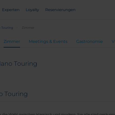
Experten
Loyalty
Reservierungen
o Touring
Zimmer
Zimmer
Meetings & Events
Gastronomie
V
lano Touring
o Touring
rn die Wahl zwischen klassisch und modern. Sie alle sind gerä