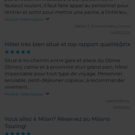
fauteuil roulant, il faut faire appel au personnel pour
rentrer et sortir pour mettre une pente, à l'intérieur,
il y a des ascenseurs
Montrer l'information
Sabine J.
Coulommiers, France
04/07/2025
Hôtel très bien situé et top rapport qualité/prix
Situé à mi-chemin entre gare et place du Dôme
(15min), calme et à proximité d'un grand parc, hôtel
impeccable pour tout type de voyage. Personnel
serviable, petit-déjeuner copieux, à recommander
vivement.
Montrer l'information
patrickforny.
10/11/2022
Vous allez à Milan? Réservez au Milano
Touring!