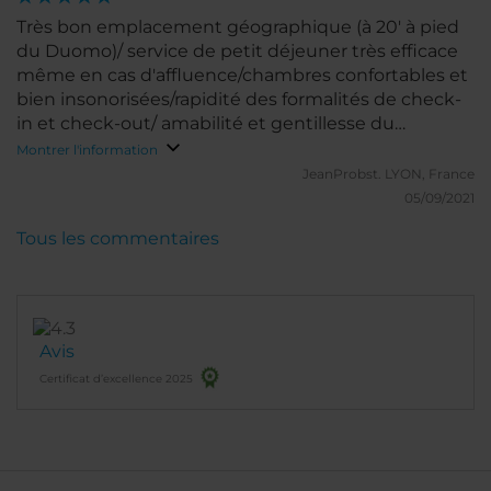
Très bon emplacement géographique (à 20' à pied
du Duomo)/ service de petit déjeuner très efficace
même en cas d'affluence/chambres confortables et
bien insonorisées/rapidité des formalités de check-
in et check-out/ amabilité et gentillesse du
personnel en salle de petit déjeuner et au desk
Montrer l'information
JeanProbst.
LYON, France
05/09/2021
Tous les commentaires
Avis
Certificat d’excellence 2025