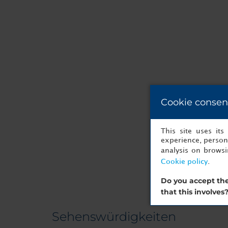
Cookie consen
This site uses it
experience, persona
analysis on brows
Cookie policy
.
Do you accept the
that this involves
Sehenswürdigkeiten