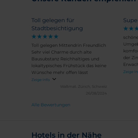
Toll gelegen für
Supe
Stadtbesichtigung
schöne
Umgeb
Toll gelegen Mittendrin Freundlich
komfo
Sehr viel Charme durch alte
der Zi
Bausubstanz Reichhaltiges und
Erwach
lokaltypisches Frühstück das keine
Komfor
Zeige I
Wünsche mehr offen lässt
ist et
Zeige Info
optima
Waltmat.
Zürich, Schweiz
Ladest
26/08/2024
Alle Bewertungen
Hotels in der Nähe