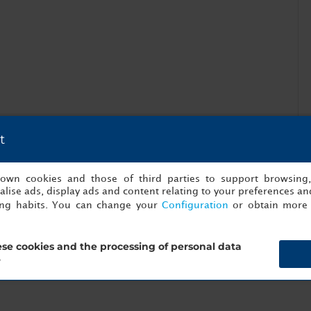
t
s own cookies and those of third parties to support browsing
lise ads, display ads and content relating to your preferences and
ing habits. You can change your
Configuration
or obtain more 
se cookies and the processing of personal data
?