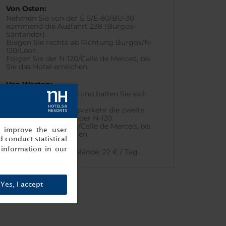
Von Osten:
Nehmen Sie von der E-5/E-80/BU-30
kommend die Ausfahrt 238 (Burgos-
Santander).
Biegen Sie rechts ab Richtung Burgos/N-
120/Léon.
Folgen Sie der N-120/Calle de Merced, bis
Sie das Hotel erreichen.
Von Westen:
Folgen Sie der N-120 und halten Sie sich
rechts.
Nehmen Sie im Kreisverkehr die zweite
Ausfahrt. Folgen Sie der N-120.
Folgen Sie der N-120/Calle de Merced, bis
, improve the user
Sie das Hotel erreichen.
 conduct statistical
information in our
Parken:
Am Hotelgelände: 22 € / Tag.
Yes, I accept