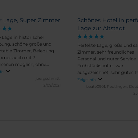
r Lage, Super Zimmer
Schönes Hotel in perf
Lage zur Altstadt
 Lage in historischer
ung, schöne große und
Perfekte Lage, große und s
rtable Zimmer, Belegung
Zimmer, sehr freundliches
mmer auch mit 3
Personal und guter Service.
senen möglich, ohne
Frühstücksbuffet war
teinbußen, die Parkgarage
nfo
ausgezeichnet, sehr gutes P
was eng, aber machbar,
joergschmitt.
Leistungsverhältnis. Das Ei
Zeige Info
l wäre noch eine
12/09/2021
was störte, war das das B
beate0901.
Reutlingen, Deu
ation für e-Fahrzeuge
des Aggregats der Klimaan
25
bei den Zimmern zum Inne
(Kreuzgang).