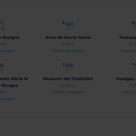
n Burgos
Arco de Santa María
Festun
4km
0.2km
0.
nzeigen
Karte anzeigen
Karte 
anta María la
Museum der Evolution
Huelgas 
e Burgos
0.51km
27
6km
Karte anzeigen
Karte 
nzeigen