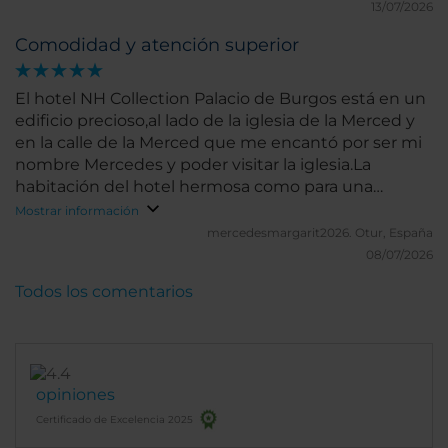
13/07/2026
Comodidad y atención superior
El hotel NH Collection Palacio de Burgos está en un
edificio precioso,al lado de la iglesia de la Merced y
en la calle de la Merced que me encantó por ser mi
nombre Mercedes y poder visitar la iglesia.La
habitación del hotel hermosa como para una
princesa El personal todos una maravilla en
Mostrar información
atención, amabilidad y trato cercano, el desayuno
mercedesmargarit2026.
Otur, España
en un lugar espectacular y un desayuno súper
08/07/2026
completo.Me encantan los hoteles NH
Todos los comentarios
opiniones
Certificado de Excelencia 2025