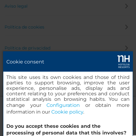
Aviso legal
Política de cookies
Política de privacidad
Cookie consent
Canal de denuncias
This site uses its own cookies and those of third
parties to support browsing, improve the user
experience, personalise ads, display ads and
content relating to your preferences and conduct
statistical analysis on browsing habits. You can
change your
Configuration
or obtain more
information in our
Cookie policy
.
NH Collection Palacio de Burgos
Do you accept these cookies and the
© 2000-2026 MINOR HOTELS EUROPE & AMERICAS Santa Engracia,
processing of personal data that this involves?