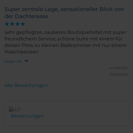
Gelegenheit aus, Dir dieses Gefühl zu vermitteln.
Super zentrale Lage, sensationeller Blick von
Das Interior ist top modern, gepflegt und sehr
der Dachterasse
sauber! Wir können dieses Hotel nur empfehlen.
sehr gepflegtes, sauberes Boutiquehotel mit super
freundlichem Service; schöne Suite mit einem für
diesen Preis zu kleinen Badezimmer mit nur einem
Waschbecken
Zeige Info
uwe58060.
19/05/2025
Alle Bewertungen
Bewertungen