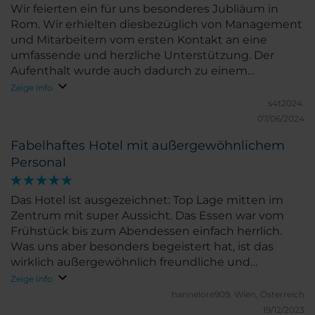
Wir feierten ein für uns besonderes Jubliäum in
Rom. Wir erhielten diesbezüglich von Management
und Mitarbeitern vom ersten Kontakt an eine
umfassende und herzliche Unterstützung. Der
Aufenthalt wurde auch dadurch zu einem
unvergesslichen Erlebnis.
Zeige Info
s4t2024.
07/06/2024
Fabelhaftes Hotel mit außergewöhnlichem
Personal
Das Hotel ist ausgezeichnet: Top Lage mitten im
Zentrum mit super Aussicht. Das Essen war vom
Frühstück bis zum Abendessen einfach herrlich.
Was uns aber besonders begeistert hat, ist das
wirklich außergewöhnlich freundliche und
engagierte Personal, die uns zu jedem Zeitpunkt
Zeige Info
äußerst zuvorkommend behandelt hat. Der Gast ist
hannelore909.
Wien, Österreich
dort definitv Kaiser und sie lassen keine
19/12/2023