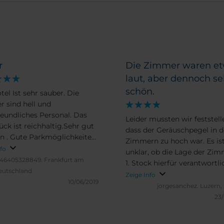
r
Die Zimmer waren e
laut, aber dennoch se
schön.
tel Ist sehr sauber. Die
 sind hell und
reundliches Personal. Das
Leider mussten wir feststell
ück ist reichhaltig.Sehr gut
dass der Geräuschpegel in 
n . Gute Parkmöglichkeiten.
Zimmern zu hoch war. Es is
höne Altstadt ist gut zu Fuss
nfo
unklar, ob die Lage der Zi
ichen .
s46405328849.
Frankfurt am
1. Stock hierfür verantwortlic
eutschland
Zeige Info
10/06/2019
jorgesanchez.
Luzern,
23