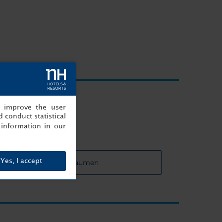
 entfernt
, improve the user
 conduct statistical
information in our
Yes, I accept
u den Veranstaltungsräumen