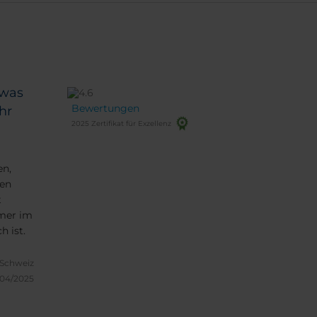
twas
Bewertungen
hr
2025 Zertifikat für Exzellenz
en,
den
t
mmer im
h ist.
 Schweiz
/04/2025