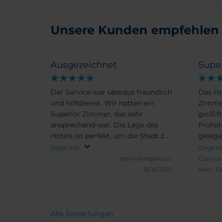
Unsere Kunden empfehlen
Ausgezeichnet
Supe
Der Service war überaus freundlich
Das Ho
und hilfsbereit. Wir hatten ein
Zimmer
Superior Zimmer, das sehr
groß.f
ansprechend war. Die Lage des
Frühst
Hotels ist perfekt, um die Stadt zu
gelege
erkunden. Daß wir für das Parken
Die sc
Zeige Info
Zeige I
separat zahlen mußten, ist wohl
zu erre
gerardinegarcon.
Curiou
ok, der Valet Parking Service hat
16/10/2019
Main, D
super funktioniert.
Alle Bewertungen