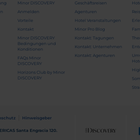
ung
Minor DISCOVERY
Geschäftsreisen
Hot
rn
Anmelden
Agenturen
Rei
Vorteile
Hotel Veranstaltungen
Erl
Kontakt
Minor Pro Blog
Fam
Minor DISCOVERY
Kontakt: Tagungen
The
Bedingungen und
Kontakt: Unternehmen
Ent
Konditionen
Kontakt: Agenturen
Umw
FAQs Minor
Hot
DISCOVERY
Hig
Horizons Club by Minor
DISCOVERY
Som
Str
nschutz
Hinweisgeber
ERICAS
Santa Engracia 120.