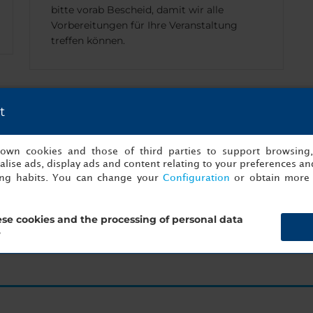
bitte vorab Bescheid, damit wir alle
Vorbereitungen für Ihre Veranstaltung
treffen können.
t
hste erfolgreiche Veranstaltung ist nur einen Klick
s own cookies and those of third parties to support browsing
lise ads, display ads and content relating to your preferences and
Fangen Sie jetzt mit der Planung an!
ing habits. You can change your
Configuration
or obtain more 
se cookies and the processing of personal data
ern
Angaben z
?