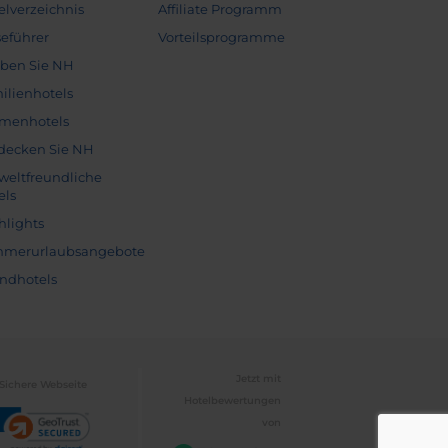
elverzeichnis
Affiliate Programm
seführer
Vorteilsprogramme
eben Sie NH
ilienhotels
menhotels
decken Sie NH
eltfreundliche
els
hlights
merurlaubsangebote
andhotels
Jetzt mit
Sichere Webseite
Hotelbewertungen
von