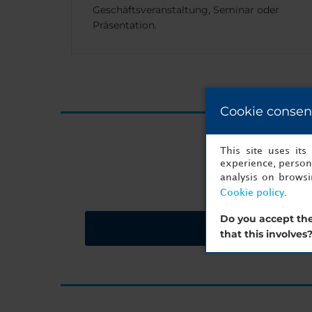
Geschäftsveranstaltung, Seminar oder
Präsentation.
Cookie consen
Ihre näc
This site uses it
experience, persona
analysis on brows
Cookie policy
.
Do you accept the
Preisangebot anford
that this involves