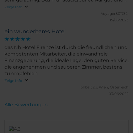
auch die Anbindung an öffentliche Verkehrsmittel.
Zeige Info
Uns hat es in Florenz sehr gut gefallen!
Voyager801732.
15/05/2023
ein wunderbares Hotel
das Nh Hotel Firenze ist durch die freundlichen und
kompetenten Mitarbeiter, die einwandfreie
Finanzgebarung, die ideale Lage, den guten Service,
die angenehmen und sauberen Zimmer, bestens
zu empfehlen
Zeige Info
bhbs132b.
Wien, Österreich
03/06/2022
Alle Bewertungen