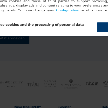
s own cookies and those of third parties to support browsing
lise ads, display ads and content relating to your preferences and
ing habits. You can change your
Configuration
or obtain more 
sletter
se cookies and the processing of personal data
?
Jetzt anmelden
Minor DISCOVERY
Experten
Hot