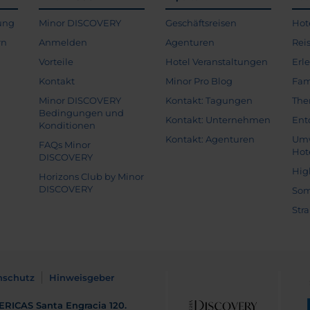
ung
Minor DISCOVERY
Geschäftsreisen
Hot
rn
Anmelden
Agenturen
Rei
Vorteile
Hotel Veranstaltungen
Erl
Kontakt
Minor Pro Blog
Fam
Minor DISCOVERY
Kontakt: Tagungen
The
Bedingungen und
Kontakt: Unternehmen
Ent
Konditionen
Kontakt: Agenturen
Umw
FAQs Minor
Hot
DISCOVERY
Hig
Horizons Club by Minor
DISCOVERY
Som
Str
nschutz
Hinweisgeber
ERICAS
Santa Engracia 120.