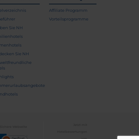
elverzeichnis
Affiliate Programm
seführer
Vorteilsprogramme
eben Sie NH
ilienhotels
menhotels
decken Sie NH
eltfreundliche
els
hlights
merurlaubsangebote
andhotels
Jetzt mit
Sichere Webseite
Hotelbewertungen
von