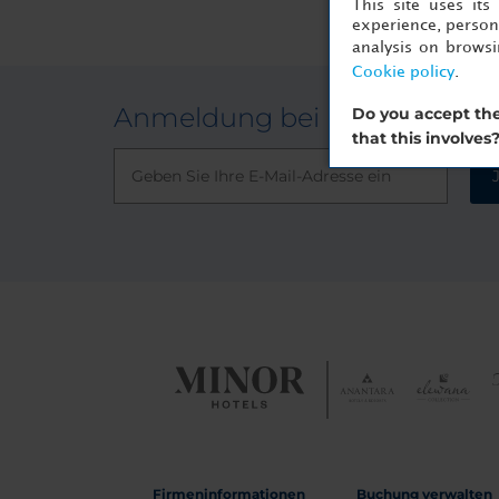
This site uses it
experience, persona
analysis on brows
Cookie policy
.
Anmeldung bei unserem New
Do you accept the
that this involves
Firmeninformationen
Buchung verwalten