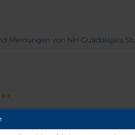
nd Meinungen von NH Guadalajara St
t