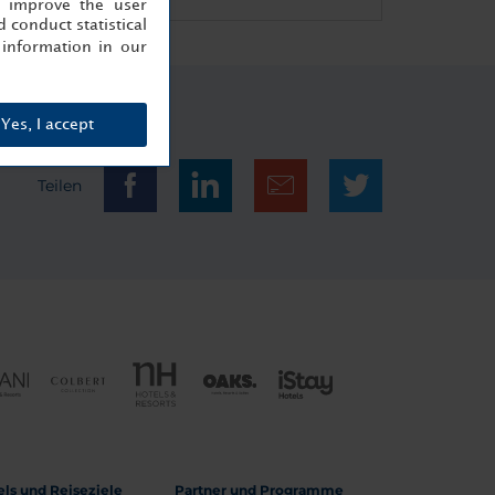
, improve the user
 conduct statistical
information in our
Yes, I accept
Teilen
els und Reiseziele
Partner und Programme