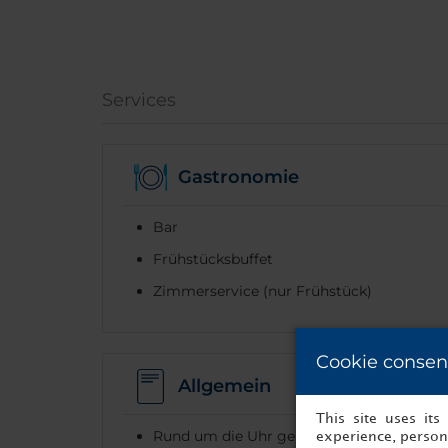
Services
Gastronomie
Bar
Frühstücksbuffet
Zimmerservice (nur Frühstück)
Cookie consen
Allgemein
This site uses it
Rund um die Uhr geöffnete Rezeption
experience, persona