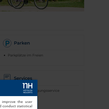
Parken
Parkplätze im Freien
Services
Wäscherei-/Reinigungsservice
Wäscheservice
, improve the user
Sky TV
 conduct statistical