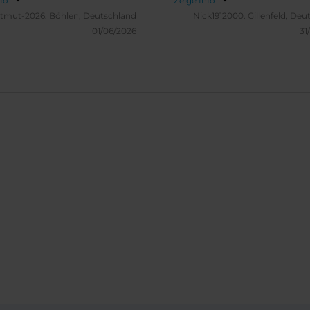
nfo
Zeige Info
n wieder. Danke
die Leute da Spaß in ihrem 
tmut-2026.
Böhlen, Deutschland
Nick1912000.
Gillenfeld, Deu
haben (egal in welchem NH 
01/06/2026
31
jetzt war es war immer top
ich werde weiterhin nur dah
gehen innerhalb Deutschlan