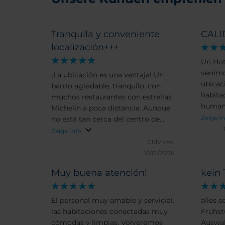
Tranquila y conveniente
CALI
localización+++
Un Hot
venimo
¡La ubicación es una ventaja! Un
ubicac
barrio agradable, tranquilo, con
habita
muchos restaurantes con estrellas
humano
Michelin a poca distancia. Aunque
servic
Zeige I
no está tan cerca del centro de
y el pe
Madrid, está a solo 10-15 minutos
Zeige Info
Saludo
en taxi.
CMVivas.
10/01/2026
Muy buena atención!
kein 
El personal muy amable y servicial.
alles 
las habitaciones conectadas muy
Frühst
cómodas y limpias. Volveremos
Auswah