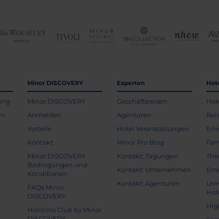
Minor DISCOVERY
Experten
Hot
ung
Minor DISCOVERY
Geschäftsreisen
Hot
rn
Anmelden
Agenturen
Rei
Vorteile
Hotel Veranstaltungen
Erl
Kontakt
Minor Pro Blog
Fam
Minor DISCOVERY
Kontakt: Tagungen
The
Bedingungen und
Kontakt: Unternehmen
Ent
Konditionen
Kontakt: Agenturen
Umw
FAQs Minor
Hot
DISCOVERY
Hig
Horizons Club by Minor
DISCOVERY