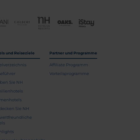
els und Reiseziele
Partner und Programme
elverzeichnis
Affiliate Programm
seführer
Vorteilsprogramme
eben Sie NH
ilienhotels
menhotels
decken Sie NH
eltfreundliche
els
hlights