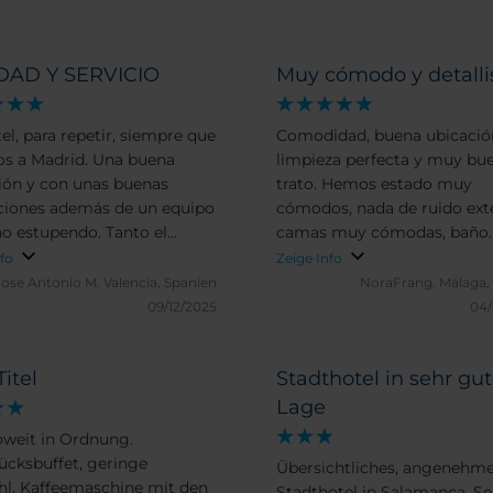
DAD Y SERVICIO
Muy cómodo y detallis
el, para repetir, siempre que
Comodidad, buena ubicació
s a Madrid. Una buena
limpieza perfecta y muy bu
ión y con unas buenas
trato. Hemos estado muy
ciones además de un equipo
cómodos, nada de ruido exte
 estupendo. Tanto el
camas muy cómodas, baño
io de habitaciones, recepción
amplio. Trato excelente, las
nfo
Zeige Info
rsonal del restaurante.
instalaciones muy cuidadas 
Jose Antonio M.
Valencia, Spanien
NoraFrang.
Málaga,
s Manri
detalle. Aunque no usamos 
09/12/2025
04/
cafetería, se ve apetecible.
Titel
Stadthotel in sehr gut
Lage
soweit in Ordnung.
ücksbuffet, geringe
Übersichtliches, angenehm
l, Kaffeemaschine mit den
Stadthotel in Salamanca. Se