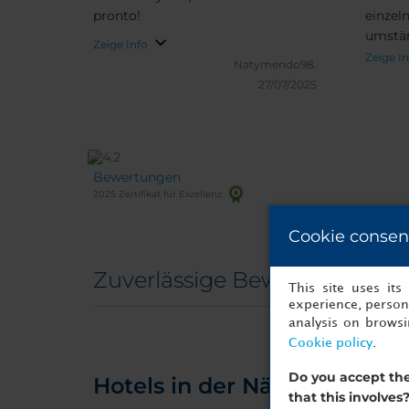
pronto!
einzel
umstän
Zeige Info
zusätz
Zeige I
Natymendo98.
Tiefga
27/07/2025
Ambien
Eingan
Bewertungen
2025 Zertifikat für Exzellenz
Cookie consen
Zuverlässige Bewertungen 
This site uses it
experience, persona
analysis on brows
Cookie policy
.
Do you accept the
Hotels in der Nähe
that this involves