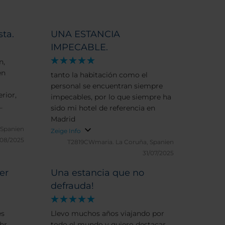
ta.
UNA ESTANCIA
IMPECABLE.
n,
en
tanto la habitación como el
personal se encuentran siempre
rior,
impecables, por lo que siempre ha
sido mi hotel de referencia en
Madrid
al
 Spanien
Zeige Info
la
08/2025
T2819CWmaria.
La Coruña, Spanien
31/07/2025
er
Una estancia que no
defrauda!
es
Llevo muchos años viajando por
hr
todo el mundo y quiero destacar