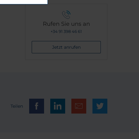
musste
agen.
Rufen Sie uns an
ht
mer
+34 91 398 46 61
 Der
Jetzt anrufen
erlegt,
ach.
ch
tand
t
s WC
tt an
Teilen
eht
herum
, das
t sehr