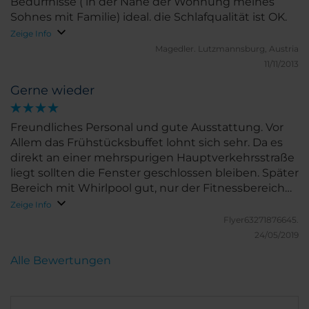
Bedürfnisse ( in der Nähe der Wohnung meines
Sohnes mit Familie) ideal. die Schlafqualität ist OK.
Zeige Info
Magedler.
Lutzmannsburg, Austria
11/11/2013
Gerne wieder
Freundliches Personal und gute Ausstattung. Vor
Allem das Frühstücksbuffet lohnt sich sehr. Da es
direkt an einer mehrspurigen Hauptverkehrsstraße
liegt sollten die Fenster geschlossen bleiben. Später
Bereich mit Whirlpool gut, nur der Fitnessbereich
ist sehr klein, heiß und in die Jahre gekommen.
Zeige Info
Flyer63271876645.
24/05/2019
Alle Bewertungen