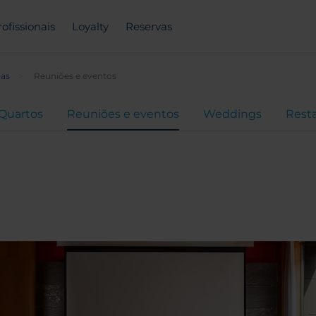
rofissionais
Loyalty
Reservas
las
Reuniões e eventos
Quartos
Reuniões e eventos
Weddings
Rest