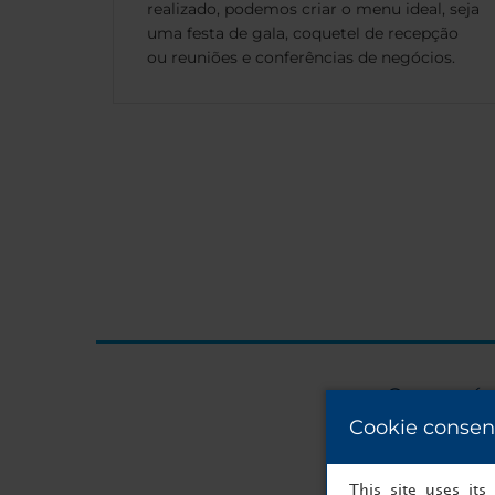
realizado, podemos criar o menu ideal, seja
uma festa de gala, coquetel de recepção
ou reuniões e conferências de negócios.
O seu próx
Cookie consen
This site uses it