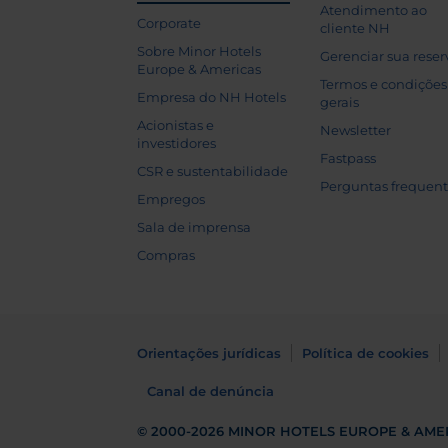
Atendimento ao
Corporate
cliente NH
Sobre Minor Hotels
Gerenciar sua reser
Europe & Americas
Termos e condições
Empresa do NH Hotels
gerais
Acionistas e
Newsletter
investidores
Fastpass
CSR e sustentabilidade
Perguntas frequen
Empregos
Sala de imprensa
Compras
Orientações jurídicas
Política de cookies
Canal de denúncia
© 2000-2026
MINOR HOTELS EUROPE & AME