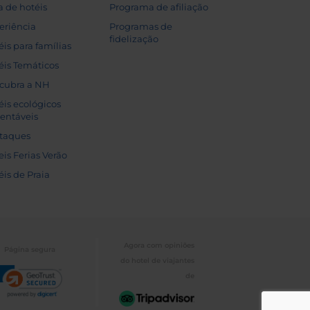
a de hotéis
Programa de afiliação
eriência
Programas de
fidelização
éis para famílias
éis Temáticos
cubra a NH
éis ecológicos
tentáveis
taques
eis Ferias Verão
éis de Praia
Agora com opiniões
Página segura
do hotel de viajantes
de