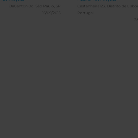
e. recomendo.
Pessoal muito profissional e
j0a0ant0ni0d.
São Paulo, SP
Castanheira123.
Distrito de Lisbo
atencioso.
16/09/2015
Portugal
25