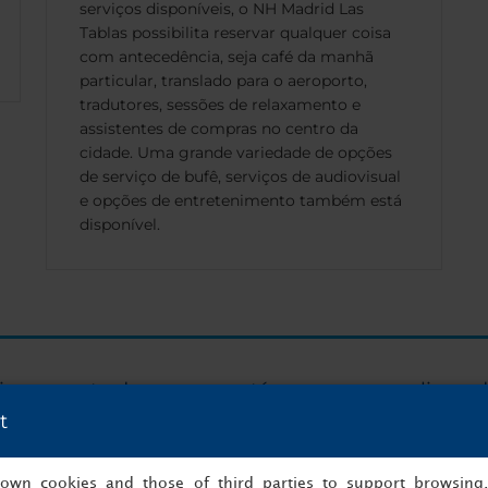
serviços disponíveis, o NH Madrid Las
Tablas possibilita reservar qualquer coisa
com antecedência, seja café da manhã
particular, translado para o aeroporto,
tradutores, sessões de relaxamento e
assistentes de compras no centro da
cidade. Uma grande variedade de opções
de serviço de bufê, serviços de audiovisual
e opções de entretenimento também está
disponível.
imo evento de sucesso está a apenas um clique d
t
Comece a planear agora!
s own cookies and those of third parties to support browsing