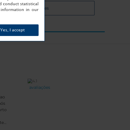
 conduct statistical
es das salas de reuniões
information in our
Yes, I accept
avaliações
 ao
rto
te
is.