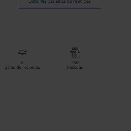
Detalhes das salas de reuniões
8
250
Salas de reuniões
Pessoas