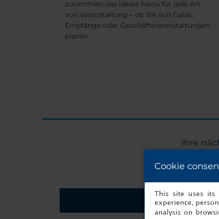
zusammen das ideale Menü für jede Art
von Veranstaltung – ob Sie nun Galas,
Empfänge oder Geschäftsveranstaltungen
planen.
Ihre näc
Cookie consen
This site uses it
Preisangebot anford
experience, persona
analysis on brows