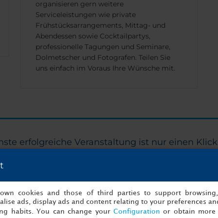
organisieren gern weitere
Serviceleistungen wie private
Frühstücksarrangements, Mittag- und
Abendessen sowie Cocktailpartys,
professionelle Tagungen und Seminare,
Dolmetscher und Fotografen. Teilen Sie
uns einfach im Voraus Ihre Wünsche mit.
hste erfolgreiche Veranstaltung ist nur einen Klick
Fangen Sie jetzt mit der Planung an!
t
s own cookies and those of third parties to support browsing
ern
Angaben z
lise ads, display ads and content relating to your preferences and
ing habits. You can change your
Configuration
or obtain more 