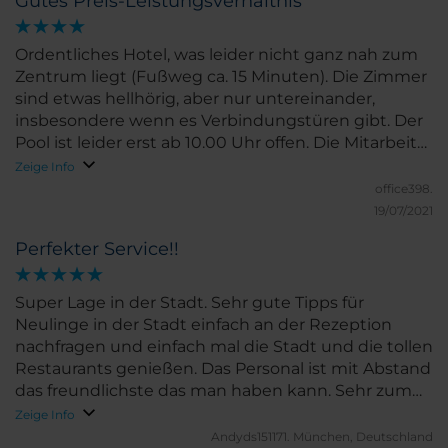
Gutes Preis-Leistungsverhältnis
sehr hilfsbereit. Egal, ob beim Frühstück oder
abends auf der Dachterrasse, wir sind schnell ins
Gespräch gekommen und wurden immer mit
Ordentliches Hotel, was leider nicht ganz nah zum
einem Lächeln und viel Respekt von den
Zentrum liegt (Fußweg ca. 15 Minuten). Die Zimmer
Servicekräften behandelt. Englisch konnten auch
sind etwas hellhörig, aber nur untereinander,
alle perfekt sprechen. Das Buffet bietet genug
insbesondere wenn es Verbindungstüren gibt. Der
Auswahl, doch gibt es hier einen Punkt Abzug. Für
Pool ist leider erst ab 10.00 Uhr offen. Die Mitarbeiter
vegetarier gibts es wenig GESUNDE Auswahl, klar
wie auch der Chef waren sehr freundlich und
Zeige Info
viel Gebäck und Obst ist vorhanden auch Sojamilch,
entgegenkommend.
office398.
aber wirklich gesunde vegetarisch/vegane
19/07/2021
Varianten haben gefehlt. Gesundes Müsli, Porridge,
Gemüse, frischer O-Saft und vegane Joghurt gab es
Perfekter Service!!
nicht. Aber dennoch wurde ich satt und es war
lecker. Mein Sohn war es egal, er durfte damit
Super Lage in der Stadt. Sehr gute Tipps für
endlich mal Schokocroissants und Pfannkuchen bis
Neulinge in der Stadt einfach an der Rezeption
zum platzen essen :). Großer Plusunkt es wird auf
nachfragen und einfach mal die Stadt und die tollen
die Umwelt geachtet, in dem dem Gast angeboten
Restaurants genießen. Das Personal ist mit Abstand
wird die Handtücher auch mehrmals zu verwenden
das freundlichste das man haben kann. Sehr zum
und nicht täglich auszutauschen, dafür bekommt
weiterempfohlenen
Zeige Info
man dann einen Gutschein für die Hotelbar auf der
Andyds151171.
München, Deutschland
Dachterrasse- der Rosè ist sehr zu empfehlen :).