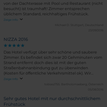
von der Dachterasse mit Pool und Restaurant (nicht
besucht) ist traumhaft! Zimmer entsprechen
üblichem Standard, reichhaltiges Frühstück.
Zeige Info
Michael D.
Stuttgart, Deutschland
23/09/2016
NIZZA 2016
Das Hotel verfügt über sehr schöne und saubere
Zimmer. Es befindet sich zwar 20 Gehminuten vom
Strand entfernt doch dies ist mit der guten
Straßenbahnanbindung gut zu überwinden
(Kosten für öffentliche Verkehrsmittel ok). Wir
wahren mit dem Hotel sehr zufrieden.
Zeige Info
tobiasz755.
Bartholomaeberg, Österreich
05/08/2016
Sehr gutes Hotel mit nur durchschnittlichem
Frühstück