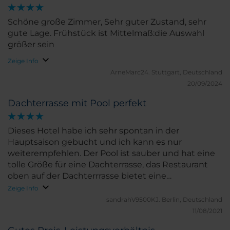
Schöne große Zimmer, Sehr guter Zustand, sehr
gute Lage. Frühstück ist Mittelmaß:die Auswahl
größer sein
Zeige Info
ArneMarc24.
Stuttgart, Deutschland
20/09/2024
Dachterrasse mit Pool perfekt
Dieses Hotel habe ich sehr spontan in der
Hauptsaison gebucht und ich kann es nur
weiterempfehlen. Der Pool ist sauber und hat eine
tolle Größe für eine Dachterrasse, das Restaurant
oben auf der Dachterrrasse bietet eine
wunderschöne Aussicht auf Nizza und ist hübsch
Zeige Info
gestaltet. Aber jetzt zum wichtigsten: die Zimmer
sandrahV9500KJ.
Berlin, Deutschland
bieten viel Platz und sind sauber, die Mitarbeiter
11/08/2021
sind sehr sehr freundlich, (kinderfreundlich) und