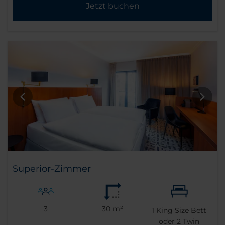
Jetzt buchen
Superior-Zimmer
3
30 m²
1
King Size Bett
oder
2
Twin