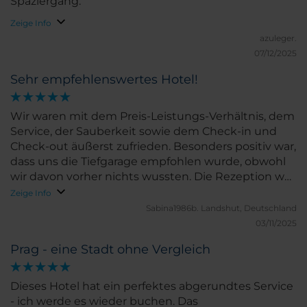
Spaziergang.
Zeige Info
azuleger.
07/12/2025
Sehr empfehlenswertes Hotel!
Wir waren mit dem Preis-Leistungs-Verhältnis, dem
Service, der Sauberkeit sowie dem Check-in und
Check-out äußerst zufrieden. Besonders positiv war,
dass uns die Tiefgarage empfohlen wurde, obwohl
wir davon vorher nichts wussten. Die Rezeption war
sehr professionell. Insgesamt ein sehr angenehmer
Zeige Info
Aufenthalt – absolut empfehlenswert!
Sabina1986b.
Landshut, Deutschland
03/11/2025
Prag - eine Stadt ohne Vergleich
Dieses Hotel hat ein perfektes abgerundtes Service
- ich werde es wieder buchen. Das