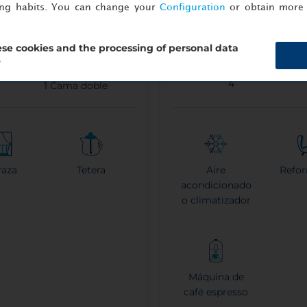
ing habits. You can change your
Configuration
or obtain more 
Apartment with Terra
se cookies and the processing of personal data
?
4
1
Cama doble
raza
Tetera
Aire
Refo
acondicionado
o climatizador
Máquina de
café espresso