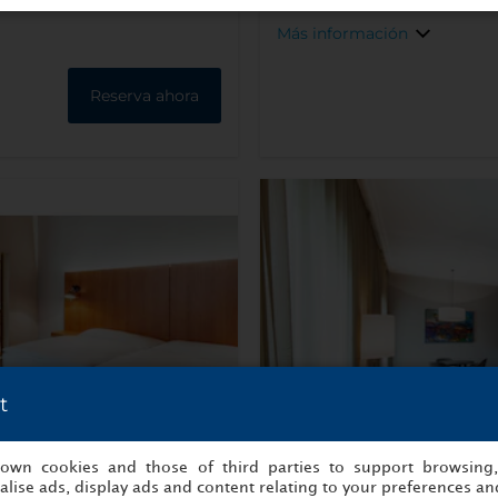
Más información
Reserva ahora
t
s own cookies and those of third parties to support browsing
lise ads, display ads and content relating to your preferences and