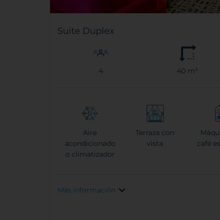
Suite Duplex
4
40 m²
Aire
Terraza con
Máqu
acondicionado
vista
café e
o climatizador
Más información