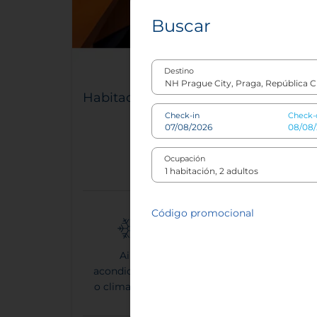
Buscar
Destino
Habitación Standard
Check-in
Check-
3
25 m²
Ocupación
Código promocional
Aire
Reformado
Te
acondicionado
o climatizador