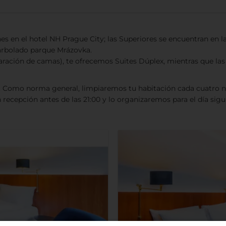
 en el hotel NH Prague City; las Superiores se encuentran en la
 arbolado parque Mrázovka.
aración de camas), te ofrecemos Suites Dúplex, mientras que las 
. Como norma general, limpiaremos tu habitación cada cuatro no
 recepción antes de las 21:00 y lo organizaremos para el día sigu