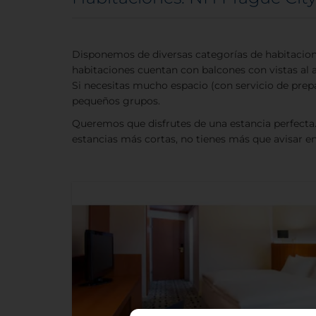
Disponemos de diversas categorías de habitaciones
habitaciones cuentan con balcones con vistas al
Si necesitas mucho espacio (con servicio de prep
pequeños grupos.
Queremos que disfrutes de una estancia perfecta
estancias más cortas, no tienes más que avisar en