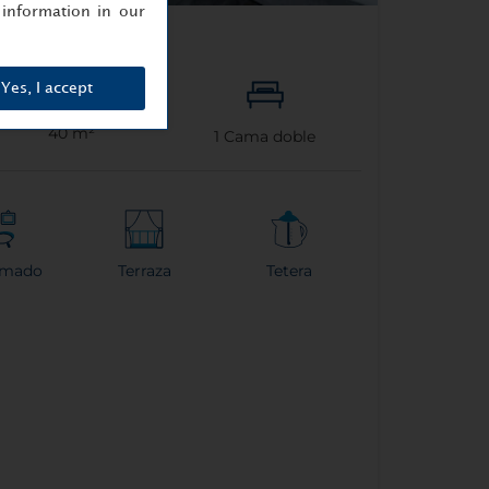
information in our
ce
Yes, I accept
40 m²
1
Cama doble
rmado
Terraza
Tetera