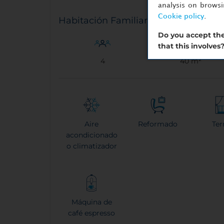
analysis on brows
Cookie policy
.
Habitación Familiar
Do you accept the
that this involves
4
40 m²
Aire
Reformado
Ter
acondicionado
o climatizador
Máquina de
café espresso