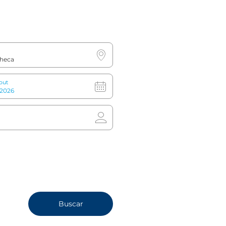
Habitación Superior
out
3
1
Cama king o
2
Cama
twin
tera
Aire
Refo
acondicionado
Buscar
o climatizador