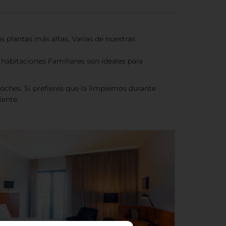
s plantas más altas. Varias de nuestras
habitaciones Familiares son ideales para
ches. Si prefieres que la limpiemos durante
iente.