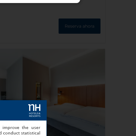
Reserva ahora
, improve the user
 conduct statistical