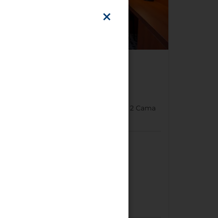
30 m²
1
Cama king o
2
Cama
twin
rmado
Máquina de
café espresso