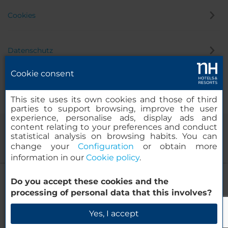
Cookies
Datenschutz
Cookie consent
Hinweisgeber
This site uses its own cookies and those of third
parties to support browsing, improve the user
experience, personalise ads, display ads and
content relating to your preferences and conduct
statistical analysis on browsing habits. You can
change your
Configuration
or obtain more
information in our
Cookie policy
.
NH Puebla Centro Histórico
Do you accept these cookies and the
© 2000 – 2026 MINOR HOTELS EUROPE & AMERICAS Santa Engracia
processing of personal data that this involves?
120. 28003 Madrid, Spanien
Verfügbarkeit prüfen
Yes, I accept