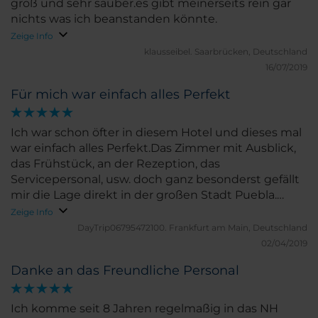
groß und sehr sauber.es gibt meinerseits rein gar
nichts was ich beanstanden könnte.
Zeige Info
klausseibel.
Saarbrücken, Deutschland
16/07/2019
Für mich war einfach alles Perfekt
Ich war schon öfter in diesem Hotel und dieses mal
war einfach alles Perfekt.Das Zimmer mit Ausblick,
das Frühstück, an der Rezeption, das
Servicepersonal, usw. doch ganz besonderst gefällt
mir die Lage direkt in der großen Stadt Puebla.
SUPER macht weiter so. Bis zum nächsten mal.
Zeige Info
DayTrip06795472100.
Frankfurt am Main, Deutschland
02/04/2019
Danke an das Freundliche Personal
Ich komme seit 8 Jahren regelmaßig in das NH