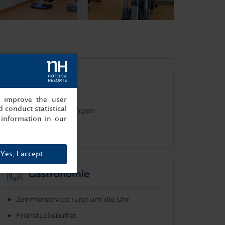
Feiern
, improve the user
 conduct statistical
Banketteinrichtungen
information in our
Hochzeitsdienste
Yes, I accept
Gastronomie
Zimmerservice rund um die Uhr
Frühstücksbuffet