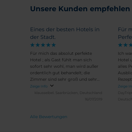
Unsere Kunden empfehlen
Eines der besten Hotels in
Für m
der Stadt.
Perfe
Für mich das absolut perfekte
Ich wa
Hotel ; als Gast fühlt man sich
Hotel 
sofort sehr wohl, man wird außer
alles 
ordentlich gut behandelt; die
Ausbli
Zimmer sind sehr groß und sehr
Rezept
sauber.es gibt meinerseits rein gar
usw. d
Zeige Info
Zeige I
nichts was ich beanstanden
mir di
klausseibel.
Saarbrücken, Deutschland
DayTrip
könnte.
Stadt 
16/07/2019
Deutsc
so. Bi
Alle Bewertungen