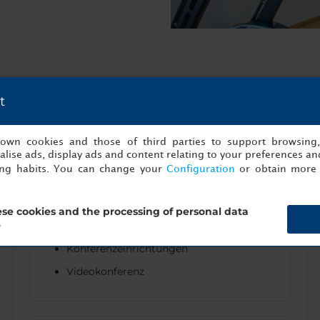
t
Business-Services
s own cookies and those of third parties to support browsing
lise ads, display ads and content relating to your preferences and
Audiovisuelle Ausrüstung
ing habits. You can change your
Configuration
or obtain more 
Vermietung audiovisuelle Ausrüstung
Business-Center
se cookies and the processing of personal data
Kaffeepausen
?
Konferenzeinrichtungen
Videokonferenz