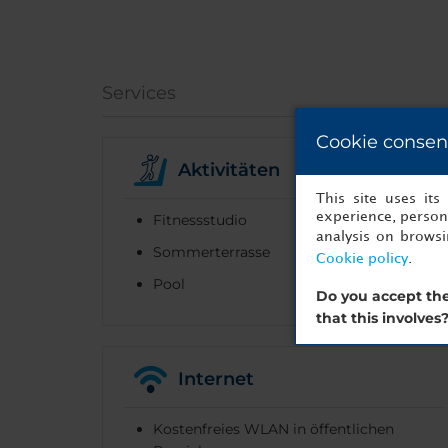
Services
Cookie consen
Aktivitäten
This site uses it
experience, persona
Fitnessstudio
analysis on brows
Sommerterrasse
Cookie policy
.
Pool
Do you accept the
that this involves
Internet
Kostenfreies WLAN in öffentlichen