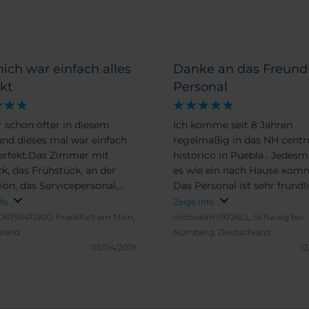
ich war einfach alles
Danke an das Freund
kt
Personal
r schon öfter in diesem
Ich komme seit 8 Jahren
und dieses mal war einfach
regelmaßig in das NH centr
Perfekt.Das Zimmer mit
historico in Puebla . Jedesma
ck, das Frühstück, an der
es wie ein nach Hause kom
ion, das Servicepersonal,
Das Personal ist sehr frundl
och ganz besonderst gefällt
hilfsbereit. Danke an dieser 
nfo
Zeige Info
e Lage direkt in der großen
an das gesamte Personal
06795472100.
Frankfurt am Main,
michaelmV9726LL.
Schwaig bei
Puebla. SUPER macht weiter
hland
Nürnberg, Deutschland
s zum nächsten mal.
02/04/2019
12