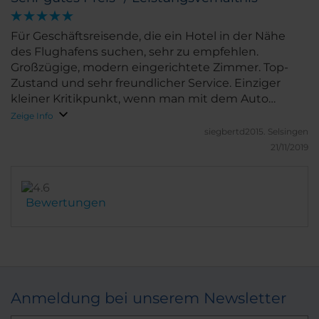
Für Geschäftsreisende, die ein Hotel in der Nähe
des Flughafens suchen, sehr zu empfehlen.
Großzügige, modern eingerichtete Zimmer. Top-
Zustand und sehr freundlicher Service. Einziger
kleiner Kritikpunkt, wenn man mit dem Auto
anreist. Die Einfahrt zum Hotel ist für jemanden, der
Zeige Info
sich nicht allzu gut in Toulouse auskennt, nicht so
siegbertd2015.
Selsingen
ohne weiteres zu finden
21/11/2019
Bewertungen
Anmeldung bei unserem Newsletter