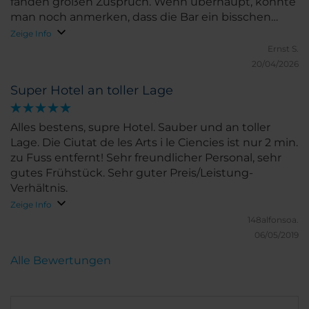
fanden großen Zuspruch. Wenn überhaupt, könnte
man noch anmerken, dass die Bar ein bisschen
"unscheinbar" für dieses Hotel ist.
Zeige Info
Ernst S.
20/04/2026
Super Hotel an toller Lage
Alles bestens, supre Hotel. Sauber und an toller
Lage. Die Ciutat de les Arts i le Ciencies ist nur 2 min.
zu Fuss entfernt! Sehr freundlicher Personal, sehr
gutes Frühstück. Sehr guter Preis/Leistung-
Verhältnis.
Zeige Info
148alfonsoa.
06/05/2019
Alle Bewertungen