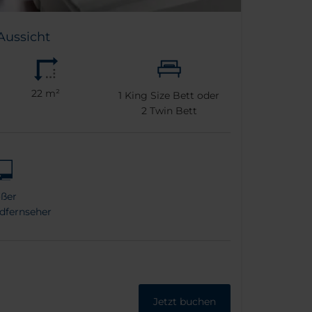
Aussicht
22 m²
1
King Size Bett oder
2
Twin Bett
ßer
ldfernseher
Jetzt buchen