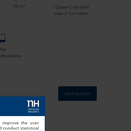
26 m²
1
Queen-Size-Bett
oder
2
Twin Bett
ßer
ldfernseher
Jetzt buchen
, improve the user
 conduct statistical