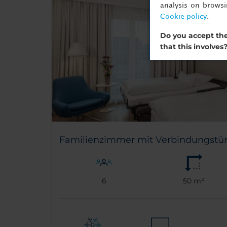
analysis on brows
Cookie policy
.
Do you accept the
that this involves
Familienzimmer mit Verbindungstü
6
50 m²