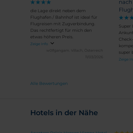
nach
Flug
die Lage direkt neben dem
Flughafen / Bahnhof ist ideal für
Flugreisen mit Zugverbindung.
Super 
Das rechtfertigt für mich den
Ankunf
etwas höheren Preis.
Check-
Zeige Info
kompet
w0lfgangam.
Villach, Österreich
super 
11/03/2026
herrlic
Zeige I
Frühst
Alle Bewertungen
Hotels in der Nähe
Anantara Palais Hansen Vienna Hotel