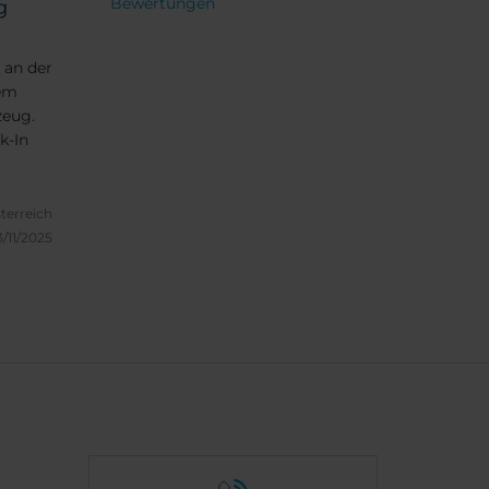
Bewertungen
g
 an der
nem
zeug.
k-In
terreich
3/11/2025