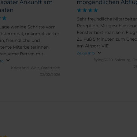
 später Ankunft am
morgendlichen Abflu
hafen
Sehr freundliche Mitarbeiter
Rezeption. Mit geschlosse
Lage wenige Schritte vom
Fenster hört man kein Flug
tsterminal, unkomplizierter
Zu Fuß 5 Minuten zum Chec
in, freundliche und
am Airport VIE.
ente Mitarbeiterinnen,
Zeige Info
bequeme Betten mit
flying5020.
Salzburg, Ös
hen Kopfkissen, tolles
nfo
2
ück
Koestand.
Weiz, Österreich
02/02/2026