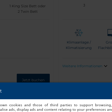
3
1
King Size Bett oder
2
Twin Bett
Klimaanlage /
Gro
Klimatisierung
Flachbi
Weitere Informationen
Jetzt buchen
t
s own cookies and those of third parties to support browsing
lise ads, display ads and content relating to your preferences and