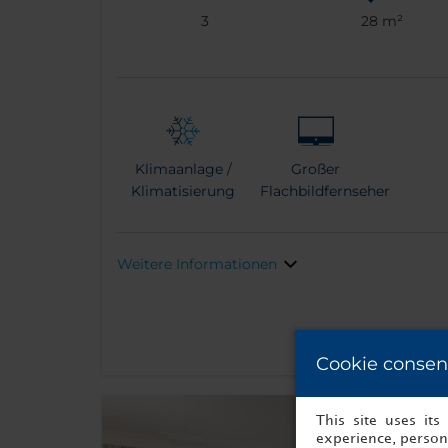
3
28 m²
Klimaanlage /
Großer
Klimatisierung
Flachbildfernseher
Weitere Informationen
Cookie consen
This site uses it
experience, persona