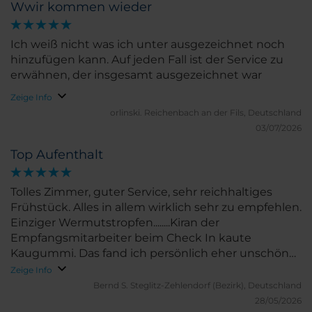
Wwir kommen wieder
Ich weiß nicht was ich unter ausgezeichnet noch
hinzufügen kann. Auf jeden Fall ist der Service zu
erwähnen, der insgesamt ausgezeichnet war
Zeige Info
orlinski.
Reichenbach an der Fils, Deutschland
03/07/2026
Top Aufenthalt
Tolles Zimmer, guter Service, sehr reichhaltiges
Frühstück. Alles in allem wirklich sehr zu empfehlen.
Einziger Wermutstropfen........Kiran der
Empfangsmitarbeiter beim Check In kaute
Kaugummi. Das fand ich persönlich eher unschön
und nicht wertschätzend ( aber das ist eher ein
Zeige Info
persönliches Ding ).
Bernd S.
Steglitz-Zehlendorf (Bezirk), Deutschland
28/05/2026