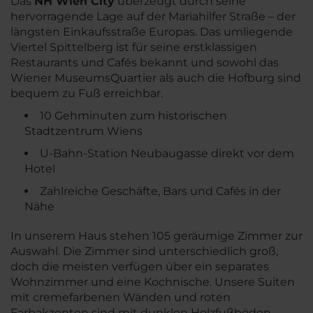
Das
NH Wien City
überzeugt durch seine
hervorragende Lage auf der Mariahilfer Straße – der
längsten Einkaufsstraße Europas. Das umliegende
Viertel Spittelberg ist für seine erstklassigen
Restaurants und Cafés bekannt und sowohl das
Wiener MuseumsQuartier als auch die Hofburg sind
bequem zu Fuß erreichbar.
10 Gehminuten zum historischen
Stadtzentrum Wiens
U-Bahn-Station Neubaugasse direkt vor dem
Hotel
Zahlreiche Geschäfte, Bars und Cafés in der
Nähe
In unserem Haus stehen 105 geräumige Zimmer zur
Auswahl. Die Zimmer sind unterschiedlich groß,
doch die meisten verfügen über ein separates
Wohnzimmer und eine Kochnische. Unsere Suiten
mit cremefarbenen Wänden und roten
Farbakzenten sind mit dunklen Holzfußböden