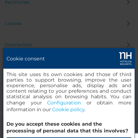
Rechtliches
Cookies
Datenschutz
Cookie consent
Hinweisgeber
This site uses its own cookies and those of third
parties to support browsing, improve the user
experience, personalise ads, display ads and
content relating to your preferences and conduct
statistical analysis on browsing habits. You can
change your
Configuration
or obtain more
information in our
Cookie policy
.
Do you accept these cookies and the
© 2000 – 2026 MINOR HOTELS EUROPE & AMERICAS Santa Engracia
processing of personal data that this involves?
120. 28003 Madrid, Spanien