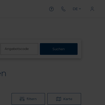
DE
Angebotscode
Suchen
en
filtern
Karte