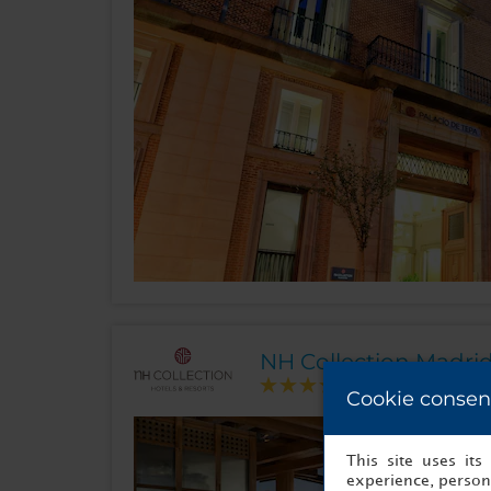
NH Collection Madrid
Cookie consen
This site uses it
experience, persona