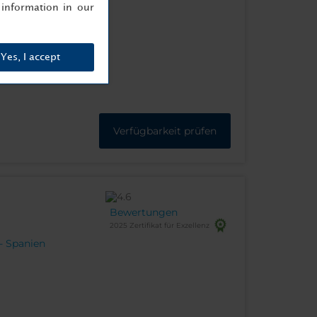
information in our
Yes, I accept
Verfügbarkeit prüfen
Bewertungen
2025 Zertifikat für Exzellenz
 - Spanien