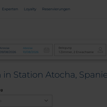
Experten
Loyalty
Reservierungen
Belegung
Anreise
Abreise
 in Station Atocha, Spani
ng
o